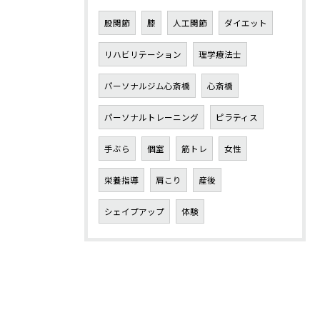
股関節
膝
人工関節
ダイエット
リハビリテーション
理学療法士
パーソナルジム心斎橋
心斎橋
パーソナルトレーニング
ピラティス
手ぶら
個室
筋トレ
女性
栄養指導
肩こり
産後
シェイプアップ
体験