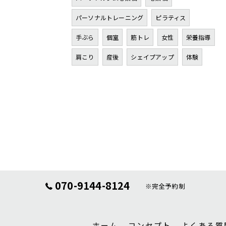
パーソナルトレーニング
ピラティス
手ぶら
個室
筋トレ
女性
栄養指導
肩こり
産後
シェイプアップ
体験
070-9144-8124
※完全予約制
ホーム
コンセプト
よくある質