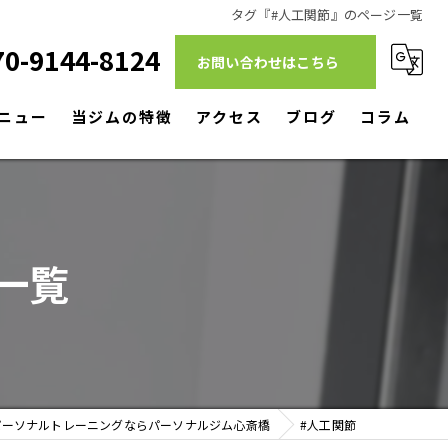
タグ『#人工関節』のページ一覧
70-9144-8124
お問い合わせはこちら
ニュー
当ジムの特徴
アクセス
ブログ
コラム
ダイエット
筋トレ
一覧
リハビリ
パーソナルトレーニング
駅近
パーソナルトレーニングならパーソナルジム心斎橋
#人工関節