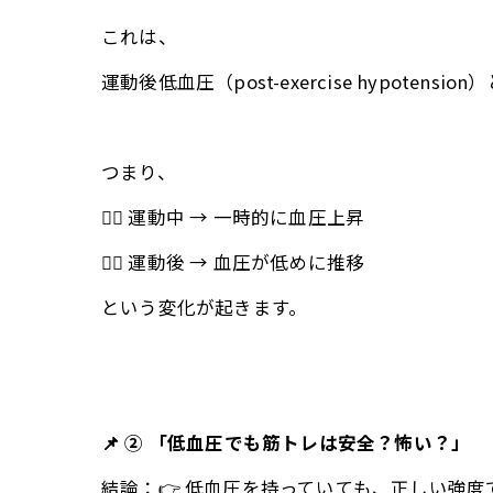
これは、
運動後低血圧（post-exercise hyp
つまり、
🏋️‍♂️ 運動中 → 一時的に血圧上昇
🧘‍♂️ 運動後 → 血圧が低めに推移
という変化が起きます。
📌 ② 「低血圧でも筋トレは安全？怖い？」
結論：👉 低血圧を持っていても、正しい強