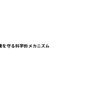
康を守る科学的メカニズム
起