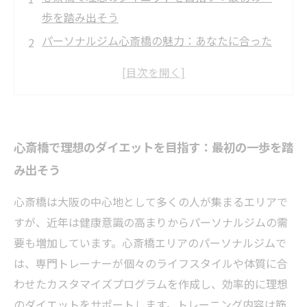
歩を踏み出そう
パーソナルジム心斎橋の魅力：あなたに合った
カスタマイズプログラムとは？
専門トレーナーと共に挑む！効率的なトレーニ
ング法を紹介
心斎橋のジムで実感する変化：体重管理と健康
心斎橋で理想のダイエットを目指す：最初の一歩を踏
維持の秘密
み出そう
ダイエット成功ストーリー：パーソナルジム心
斎橋で夢を叶えた実例
心斎橋は大阪の中心地として多くの人が集まるエリアで
初心者必見！心斎橋のパーソナルジムでのトレ
すが、近年は健康意識の高まりからパーソナルジムの需
ーニングのメリット
要も増加しています。心斎橋エリアのパーソナルジムで
健康的に理想体型へ！心斎橋のパーソナルジム
は、専門トレーナーが個々のライフスタイルや体質に合
で変わるあなたの未来
わせたカスタマイズプログラムを作成し、効率的に理想
のダイエットをサポートします。トレーニング内容は筋