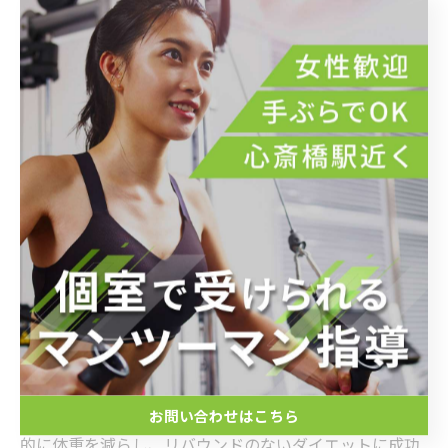
ョンの維持に繋がり、日々のトレーニングが楽しくなり
ます。心斎橋という利便性の高い立地も通いやすさのポ
イント。健康意識が高まる今、自分に合ったパーソナル
ジムで、効果的にダイエットを成功させましょう。
ダイエット成功ストーリー：パーソナルジム心斎橋で
夢を叶えた実例
心斎橋のパーソナルジムでは、個々の目標に合わせたカ
スタマイズプログラムが人気です。専門のトレーナーが
一人ひとりの体質や生活習慣を分析し、最適なトレーニ
ングと栄養指導を提供。これにより、無理なく効率的に
理想の体型へと導きます。例えば、ある利用者は週3回の
トレーニングと食事管理を継続した結果、数ヶ月で健康
お問い合わせはこちら
的に体重を減らし、リバウンドのないダイエットに成功