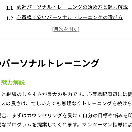
駅近パーソナルトレーニングの始め方と魅力解説
心斎橋で安いパーソナルトレーニングの選び方
女性が安心できるパーソナルジムの特徴とは
理想の自分へ導く個別サポートの活用法
続けやすいパーソナルトレーニングの工夫
女性専用サポート付きトレーニング体験談
のパーソナルトレーニング
女性向けパーソナルトレーニングの実体験紹介
個別サポートで安心なジム選びのコツ
と魅力解説
心斎橋駅近で女性に人気のサポート内容とは
さと継続のしやすさが最大の魅力です。心斎橋駅周辺には
女性専用パーソナルジムのメリット解説
セスの良さは、忙しい方でも無理なくトレーニングを続け
パーソナルトレーニングで叶える理想の変化
場合、まずはカウンセリングを受けて自分の目標や悩みを
ダイエット成功なら個別サポートが鍵に
適なプログラムを提案してくれます。マンツーマン指導に
個別サポートが導くパーソナルトレーニングの効