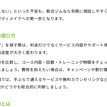
心斎橋駅近パーソナルジムで続くダイエット習慣
しない」といった不安も、駅近ジムなら気軽に相談しやす
目標達成を支えるパーソナルトレーニングの実例
ボディメイクへの第一歩となります。
リバウンド防止に強い個別サポートの活用法
パーソナルトレーニングで得られる安心サポート
の選び方
初心者でも安心のマンツーマン指導例
グ」を探す際は、料金だけでなくサービス内容やサポート
パーソナルトレーニング初心者向けサポート内容
満足度が大きく変わります。
マンツーマン指導で得られる安心の理由とは
表を比較し、コース内容・回数・トレーニング時間をチェ
心斎橋駅近ジムで始めるパーソナル初体験
しましょう。費用を抑えたい場合は、キャンペーンや割引
初心者におすすめのパーソナルトレーニング法
橋では、手ぶらで通えるサービスや無料カウンセリングな
個別対応が初心者の続けやすさに直結
境かどうかも総合的に判断しましょう。
仕事帰りに通える駅近ジムの魅力とは
駅近パーソナルトレーニングで時短ダイエット
徴とは