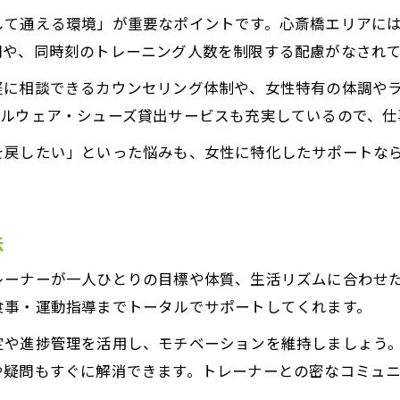
仕事帰りも安心なパーソナルジムの利便性
して通える環境」が重要なポイントです。心斎橋エリアに
心斎橋駅近で通いやすいパーソナルジムの選び方
間や、同時刻のトレーニング人数を制限する配慮がなされ
夜遅くまで通えるパーソナルトレーニングの特長
軽に相談できるカウンセリング体制や、女性特有の体調や
個別サポートで仕事後も続けやすいジム生活
タルウェア・シューズ貸出サービスも充実しているので、仕
手ぶらOKの心斎橋トレーニング事情
を戻したい」といった悩みも、女性に特化したサポートな
手ぶらで通えるパーソナルトレーニングとは
駅近ジムで叶う気軽なパーソナルトレーニング
女性に優しい設備が充実したパーソナルジム
法
お問い合わせはこちら
レンタル充実のパーソナルトレーニングの魅力
レーナーが一人ひとりの目標や体質、生活リズムに合わせ
忙しい人にぴったりな駅近トレーニング環境
食事・運動指導までトータルでサポートしてくれます。
や進捗管理を活用し、モチベーションを維持しましょう。ま
や疑問もすぐに解消できます。トレーナーとの密なコミュ