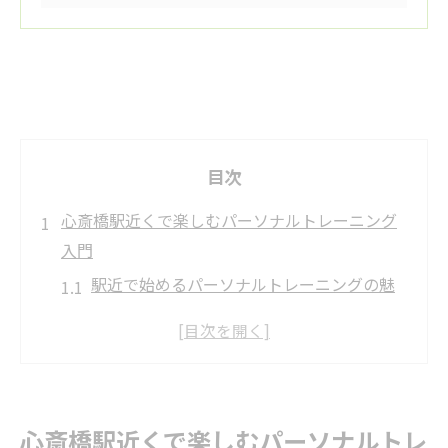
目次
心斎橋駅近くで楽しむパーソナルトレーニング
入門
駅近で始めるパーソナルトレーニングの魅
力
通いやすい立地で続ける理由とポイント
初めての方も安心なパーソナルトレーニン
グ体験
心斎橋駅近くで楽しむパーソナルトレ
心斎橋駅周辺のパーソナルトレーニング環