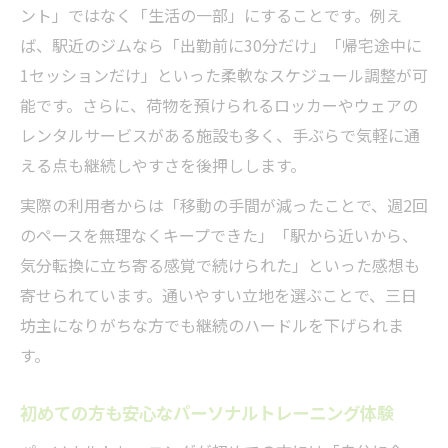
日常に自然と定着する継続法のポイント
ント」ではなく「生活の一部」にすることです。例え
アクセス重視で続くパーソナルトレーニン
ば、駅近のジムなら「出勤前に30分だけ」「帰宅途中に
グ生活
1セッションだけ」といった柔軟なスケジュール調整が可
仕事帰りも通える心斎橋駅周辺の魅力
能です。さらに、荷物を預けられるロッカーやウェアの
レンタルサービスがある施設も多く、手ぶらで気軽に通
ペアプランで作る日常的な運動習慣
える点も継続しやすさを後押しします。
毎日の達成感を感じるパーソナルトレーニング
生活
実際の利用者からは「移動の手間が減ったことで、週2回
のペースを無理なくキープできた」「駅から近いから、
パーソナルトレーニングで得られる日々の
気分転換に立ち寄る感覚で続けられた」といった感想も
達成感
寄せられています。通いやすい立地を選ぶことで、三日
目標達成までの小さな成功体験の積み重ね
坊主になりがちな方でも継続のハードルを下げられま
モチベーションを高めるパーソナルトレー
す。
ニング活用例
継続することで感じる自己成長の喜び
初めての方も安心なパーソナルトレーニング体験
ペアトレーニングで分かち合う達成感