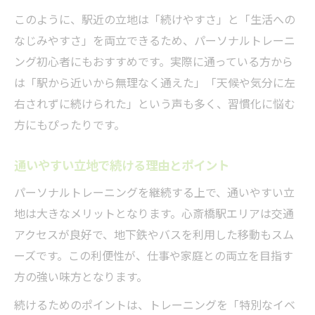
このように、駅近の立地は「続けやすさ」と「生活への
モチベーションを保つ秘訣とパーソナルトレー
なじみやすさ」を両立できるため、パーソナルトレーニ
ニング活用術
ング初心者にもおすすめです。実際に通っている方から
モチベーション維持に役立つパーソナルト
は「駅から近いから無理なく通えた」「天候や気分に左
レーニング活用法
右されずに続けられた」という声も多く、習慣化に悩む
ペアトレーニングで楽しく続けるコツ
方にもぴったりです。
パーソナルトレーニングで挫折を乗り越え
る方法
通いやすい立地で続ける理由とポイント
なぜジムを辞めずに通い続けられるのか
パーソナルトレーニングを継続する上で、通いやすい立
口コミを活かしたパーソナルトレーニング
地は大きなメリットとなります。心斎橋駅エリアは交通
活用術
アクセスが良好で、地下鉄やバスを利用した移動もスム
パーソナルトレーニングが日常に溶け込む理由
ーズです。この利便性が、仕事や家庭との両立を目指す
パーソナルトレーニングが習慣化しやすい
方の強い味方となります。
理由
続けるためのポイントは、トレーニングを「特別なイベ