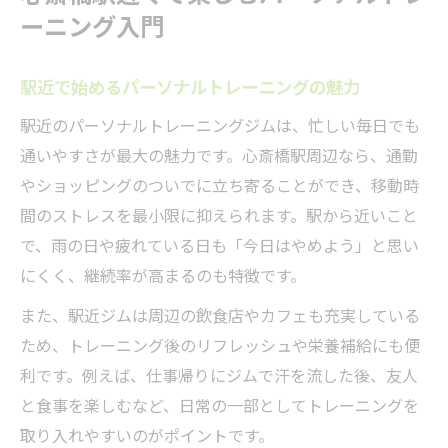
ーニング入門
境
忙しくても楽しめるパーソナルトレーニン
駅近で始めるパーソナルトレーニングの魅力
グ入門
駅近のパーソナルトレーニングジムは、忙しい毎日でも
続けやすさで選ぶパーソナルトレーニング体験
通いやすさが最大の魅力です。心斎橋駅周辺なら、通勤
記
やショッピングのついでに立ち寄ることができ、移動時
体験談から学ぶパーソナルトレーニング継
間のストレスを最小限に抑えられます。駅から近いこと
続術
で、雨の日や疲れている日も「今日はやめよう」と思い
パーソナルトレーニングで続けやすい理由
にくく、継続率が高まるのも特徴です。
ペア料金を活用した楽しいトレーニング体
また、駅近ジムは周辺の飲食店やカフェも充実している
験
ため、トレーニング後のリフレッシュや栄養補給にも便
挫折しにくいパーソナルトレーニングの工
利です。例えば、仕事帰りにジムで汗を流した後、友人
夫
と食事を楽しむなど、日常の一部としてトレーニングを
スペースやアクセスの良さがもたらす継続
取り入れやすいのがポイントです。
力