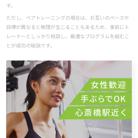
す。
ただし、ペアトレーニングの場合は、お互いのペースや
目標が異なると無理が生じることもあるため、事前にト
レーナーとしっかり相談し、最適なプログラムを組むこ
とが成功の秘訣です。
挫折しにくいパーソナルトレーニングの工夫
挫折しにくいパーソナルトレーニングを実現するために
は、いくつかの工夫が必要です。まず、短期的な成果だ
けにとらわれず、長期的な視点で習慣化を目指すことが
大切です。小さな達成感を積み重ねることが、継続する
上での心理的な支えとなります。
例えば、トレーナーと一緒に毎回の目標を細かく設定し
たり、トレーニング内容にバリエーションを加えること