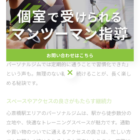
で飽きにくくなります。また、生活リズムや体調の変化
に柔軟に対応できるよう、定期的なカウンセリングを活
用しましょう。停滞期ややる気が出ない時期にも、トレ
ーナーからのアドバイスや励ましが大きな支えとなりま
す。
過去に挫折した方の中には「一人だと続かなかったが、
お問い合わせはこちら
パーソナルジムでは定期的に通うことで習慣化できた」
という声も。無理のない範囲で続けることが、長く楽し
める秘訣です。
スペースやアクセスの良さがもたらす継続力
心斎橋駅エリアのパーソナルジムは、駅から徒歩数分の
立地や、快適なトレーニングスペースが魅力です。通勤
や買い物のついでに通えるアクセスの良さは、忙しい方