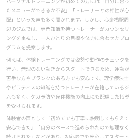
パーソナルトレーニングが初めての方には「自分に合っ
無理なく続けられる心斎橋駅周辺のトレーニン
たメニューができるか不安」「トレーナーとの相性が心
グ方法
配」といった声も多く聞かれます。しかし、心斎橋駅周
心斎橋駅近くで無理なく続くトレーニング
辺のジムでは、専門知識を持つトレーナーがカウンセリ
方法
ングを重視し、一人ひとりの目標や体力に合わせたプロ
パーソナルトレーニング初心者も安心のプ
グラムを提案します。
ラン
例えば、体験トレーニングでは姿勢や動作のチェックを
ペアで楽しむトレーニングの新提案
行い、無理のない動きからスタートできるため、運動が
日常に取り入れやすいパーソナルトレーニ
苦手な方やブランクのある方でも安心です。理学療法士
ング習慣
やピラティスの知識を持つトレーナーが在籍しているジ
スペースを活かした快適なパーソナルトレ
ムも多く、ケガ予防や身体機能の向上にも配慮した指導
ーニング
を受けられます。
体験者の声として「初めてでも丁寧に説明してもらえて
安心できた」「自分のペースで進められたので無理なく
続けられた」などがあり、初心者でも安心してスタート