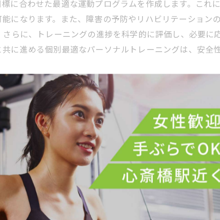
目標に合わせた最適な運動プログラムを作成します。これ
可能になります。また、障害の予防やリハビリテーション
。さらに、トレーニングの進捗を科学的に評価し、必要に
と共に進める個別最適なパーソナルトレーニングは、安全
法
ることで、ケガのリスクを抑えながら効率的に目標達成が
把握。その上で、無理のない運動プログラムを設計し、正
怪我の予防につながるのです。また、リハビリテーション
現します。理学療法士との共同による個別最適化されたプ
に特に有効です。安全性と効果を兼ね備えたトレーニング