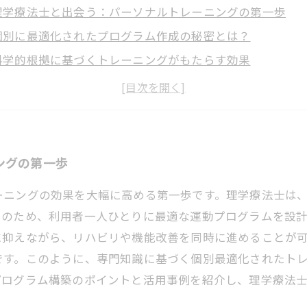
理学療法士と出会う：パーソナルトレーニングの第一歩
個別に最適化されたプログラム作成の秘密とは？
科学的根拠に基づくトレーニングがもたらす効果
ケガのリスクを抑えながら目標達成する方法
理学療法士と共に歩む健康で強い体づくりの未来
理学療法士が教えるパーソナルトレーニングのメリット5選
健康維持とパフォーマンス向上を叶える理学療法士のサポ
ングの第一歩
ーニングの効果を大幅に高める第一歩です。理学療法士は
そのため、利用者一人ひとりに最適な運動プログラムを設
に抑えながら、リハビリや機能改善を同時に進めることが
です。このように、専門知識に基づく個別最適化されたト
プログラム構築のポイントと活用事例を紹介し、理学療法