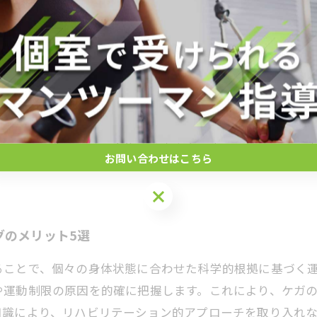
の未来
の状態を考慮して最適な運動プログラムを作成することが
確かつ安全なトレーニングが提供されます。理学療法士は
最小限に抑えながら、効率的に目標達成へ導きます。例え
することが可能です。このように、理学療法士と連携する
づくりを目指せます。今後は健康志向の高まりとともに、
お問い合わせはこちら
グのメリット5選
ることで、個々の身体状態に合わせた科学的根拠に基づく
や運動制限の原因を的確に把握します。これにより、ケガ
知識により、リハビリテーション的アプローチを取り入れ