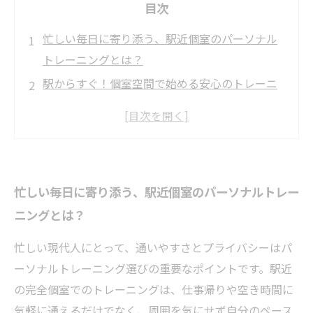
目次
忙しい毎日に寄り添う、駅近個室のパーソナル
トレーニングとは？
駅からすぐ！個室空間で始める安心のトレーニ
ング体験
初めてのパーソナルトレーニング、駅近個室で
不安も解消
丁寧なサポートとトレーナーのコミュニケーシ
忙しい毎日に寄り添う、駅近個室のパーソナルトレー
ョンが生む効果的な成果
ニングとは？
続けやすさ抜群！駅近個室で実感する健康の変
化と喜び
忙しい現代人にとって、通いやすさとプライバシーはパ
パーソナルトレーニングの選び方ガイド〜駅近
ーソナルトレーニング選びの重要なポイントです。駅近
個室のメリットを徹底解説〜
の完全個室でのトレーニングは、仕事帰りや空き時間に
利用者が語る！駅近個室で安全・快適に続ける
気軽に通えるだけでなく、周囲を気にせず自分のペース