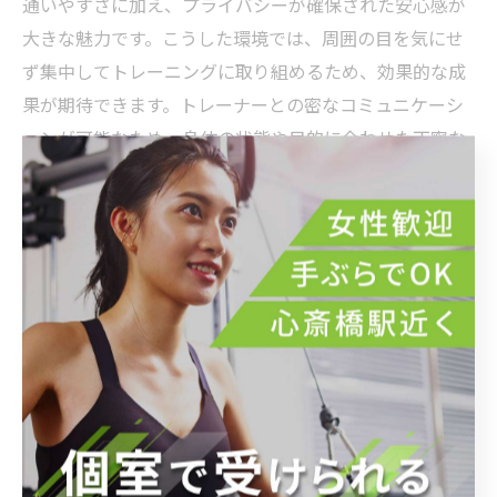
通いやすさに加え、プライバシーが確保された安心感が
大きな魅力です。こうした環境では、周囲の目を気にせ
ず集中してトレーニングに取り組めるため、効果的な成
果が期待できます。トレーナーとの密なコミュニケーシ
ョンが可能なため、身体の状態や目的に合わせた丁寧な
サポートを受けられ、モチベーション維持につながるこ
とも多いです。初めての方でも不安なく始められ、快適
な環境で継続できる点は大きなメリットと言えます。駅
近の個室パーソナルジムを選ぶ際には、通いやすさだけ
でなく、トレーナーの質やサポート体制もしっかり確認
することをおすすめします。
続けやすさ抜群！駅近個室で実感する健康の変化と喜
び