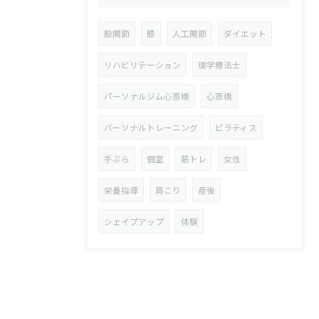
股関節
膝
人工関節
ダイエット
リハビリテーション
理学療法士
パーソナルジム心斎橋
心斎橋
パーソナルトレーニング
ピラティス
手ぶら
個室
筋トレ
女性
栄養指導
肩こり
産後
シェイプアップ
体験