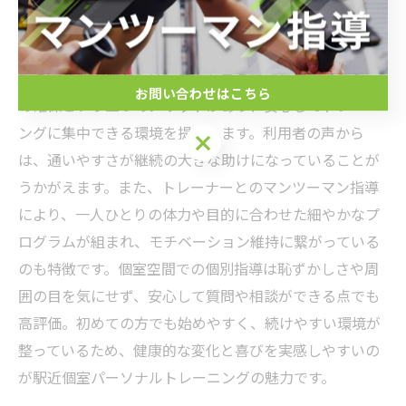
現代の忙しい生活の中で、効率的に健康を維持するため
にパーソナルトレーニングが支持されています。特に駅
近の完全個室型ジムは、アクセスの良さとプライバシー
お問い合わせはこちら
の確保という二つのメリットがあり、安心してトレーニ
ングに集中できる環境を提供します。利用者の声から
は、通いやすさが継続の大きな助けになっていることが
うかがえます。また、トレーナーとのマンツーマン指導
により、一人ひとりの体力や目的に合わせた細やかなプ
ログラムが組まれ、モチベーション維持に繋がっている
のも特徴です。個室空間での個別指導は恥ずかしさや周
囲の目を気にせず、安心して質問や相談ができる点でも
高評価。初めての方でも始めやすく、続けやすい環境が
整っているため、健康的な変化と喜びを実感しやすいの
が駅近個室パーソナルトレーニングの魅力です。