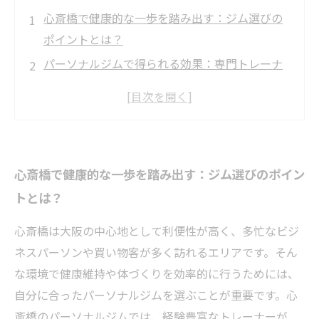
心斎橋で健康的な一歩を踏み出す：ジム選びの
ポイントとは？
パーソナルジムで得られる効果：専門トレーナ
ーと始める理想のプログラム
忙しい毎日でも続けられる！心斎橋のジムプロ
グラムの魅力とは？
実際に通ってみた体験談：心斎橋でのトレーニ
心斎橋で健康的な一歩を踏み出す：ジム選びのポイン
ング成果を紹介
トとは？
理想の体型と健康を手に入れるために心斎橋で
プログラムを始めよう
心斎橋は大阪の中心地として利便性が高く、多忙なビジ
初心者必見！心斎橋のジムで知っておきたい基
ネスパーソンや買い物客が多く訪れるエリアです。そん
本情報と注意点
な環境で健康維持や体づくりを効率的に行うためには、
心斎橋エリアでおすすめのパーソナルジムラン
自分に合ったパーソナルジムを選ぶことが重要です。心
キングTOP5
斎橋のパーソナルジムでは、経験豊富なトレーナーが