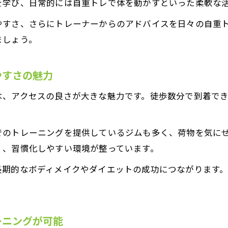
を学び、日常的には自重トレで体を動かすといった柔軟な
自重トレーニングはパーソナルトレーニング初心者に
やすさ、さらにトレーナーからのアドバイスを日々の自重
心斎橋駅周辺で自重トレを選ぶ安心ポイント
ましょう。
パーソナルトレーニングと自重で負担を軽減
自重トレとパーソナルトレーニングの相乗効果
やすさの魅力
女性にもおすすめの自重パーソナルトレーニング
は、アクセスの良さが大きな魅力です。徒歩数分で到着で
女性や初心者も安心な無理のないパーソナルトレーニング
女性や初心者に優しいパーソナルトレーニングの特徴
でのトレーニングを提供しているジムも多く、荷物を気に
パーソナルトレーニングは無理なく続けやすい
く、習慣化しやすい環境が整っています。
自重トレーニングで初心者も安心して始められる
長期的なボディメイクやダイエットの成功につながります
心斎橋周辺のパーソナルトレーニングはサポート充実
女性専用や初心者向けパーソナルトレーニングの選び
料金やサポート内容で見るパーソナルトレーニング選び
ーニングが可能
パーソナルトレーニングの料金比較ポイント