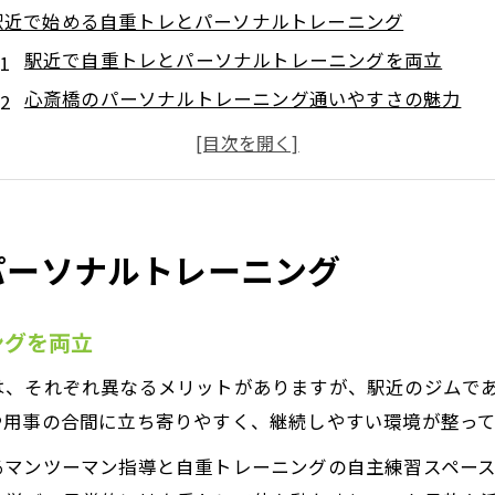
駅近で始める自重トレとパーソナルトレーニング
駅近で自重トレとパーソナルトレーニングを両立
心斎橋のパーソナルトレーニング通いやすさの魅力
仕事帰りも自重トレとパーソナルトレーニングが可能
パーソナルトレーニング初心者に駅近の利点を解説
心斎橋駅周辺で自重トレーニングを続けるコツ
継続しやすい環境で手軽にパーソナルトレーニング
パーソナルトレーニング
継続しやすいパーソナルトレーニングの選び方
駅近パーソナルトレーニングで手軽に続ける秘訣
ングを両立
心斎橋のパーソナルトレーニングは無理なく続く
は、それぞれ異なるメリットがありますが、駅近のジムで
通いやすいパーソナルトレーニングで生活に定着
や用事の合間に立ち寄りやすく、継続しやすい環境が整って
自重トレーニングも取り入れやすい環境が魅力
るマンツーマン指導と自重トレーニングの自主練習スペー
心斎橋駅周辺で選ぶ自重トレーニングの利点