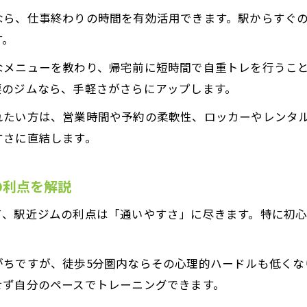
なら、仕事終わりの時間を有効活用できます。駅からすぐ
サポート充実のパーソナルトレーニングを選ぶコツ
す。
自重トレーニングも料金面でお得に始めよう
なメニューを教わり、帰宅前に短時間で自重トレを行うこ
心斎橋でパーソナルトレーニングの相場を知る方法
要のジムなら、手軽さがさらにアップします。
パーソナルトレーニングはサポート内容が重要
れたい方は、営業時間や予約の柔軟性、ロッカーやレンタ
理想の体づくりを叶えるパーソナルトレーニングの秘訣
すさに直結します。
理想の体を目指すパーソナルトレーニング活用法
自重トレーニングとパーソナルトレーニングの組み合
の利点を解説
お問い合わせはこちら
パーソナルトレーニングで目標達成するポイント
て、駅近ジムの利点は「通いやすさ」に尽きます。特に初
心斎橋駅で理想の体づくりをサポートする方法
継続できるパーソナルトレーニングの秘訣を紹介
がちですが、徒歩5分圏内ならその心理的ハードルも低くな
せず自分のペースでトレーニングできます。