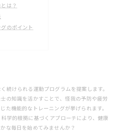
由とは？
法
ングのポイント
ニング継続法
ングで変わる未来
改善のコツ
個別サポート術
なく続けられる運動プログラムを提案します。
法士の知識を活かすことで、怪我の予防や疲労
応じた機能的なトレーニングが挙げられます。
。科学的根拠に基づくアプローチにより、健康
やかな毎日を始めてみませんか？