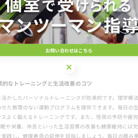
グは、身体の機能回復と健康維持に科学的根拠を持ったア
感覚の改善を中心に構成されており、怪我の予防や疲労回
理のない運動を提案することで、継続しやすい健康習慣の
、慢性的な痛みの予防にもつながります。パーソナルトレ
機能向上を促す総合的なプログラムです。理学療法士の専
お問い合わせはこちら
果的なトレーニングと生活改善のコツ
を活かしたパーソナルトレーニングが効果的です。理学療
わせた無理のない運動プログラムを提供できます。毎日の
ンスよく鍛えるトレーニングです。また、怪我の予防や疲
睡眠や栄養、休息といった生活習慣の改善も健康維持には
を実践し、健康寿命の延伸を目指しましょう。毎日の積み