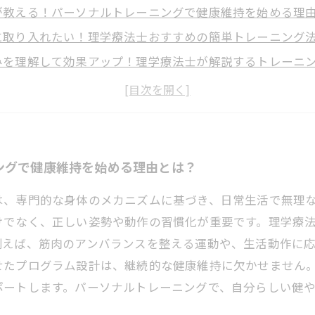
が教える！パーソナルトレーニングで健康維持を始める理
に取り入れたい！理学療法士おすすめの簡単トレーニング
みを理解して効果アップ！理学療法士が解説するトレーニ
疲労回復も！理学療法士が教える安心のパーソナルトレー
に基づく健康寿命延伸！理学療法士のパーソナルトレーニ
践する毎日の健康習慣とは？効果的なトレーニングと生活
やライフスタイルに合わせたトレーニング！理学療法士の
ングで健康維持を始める理由とは？
は、専門的な身体のメカニズムに基づき、日常生活で無理
けでなく、正しい姿勢や動作の習慣化が重要です。理学療
例えば、筋肉のアンバランスを整える運動や、生活動作に
せたプログラム設計は、継続的な健康維持に欠かせません
ポートします。パーソナルトレーニングで、自分らしい健