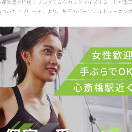
い運動量や強度でプログラムをカスタマイズすることが重
基づいたアプローチにより、毎日のパーソナルトレーニン
る安心のパーソナルトレーニング継続法
グは、科学的根拠に基づいた運動法と生活習慣の改善を融
解しながら無理なく続けられるプログラムが重要です。正
れます。また、個々の体力やライフスタイルに合わせた運
からは、単なる筋力強化だけでなく関節の動きや神経系の
けることで、健康寿命の延伸にもつながり、自身の身体の
持に欠かせないポイントです。
法士のパーソナルトレーニングで変わる未来