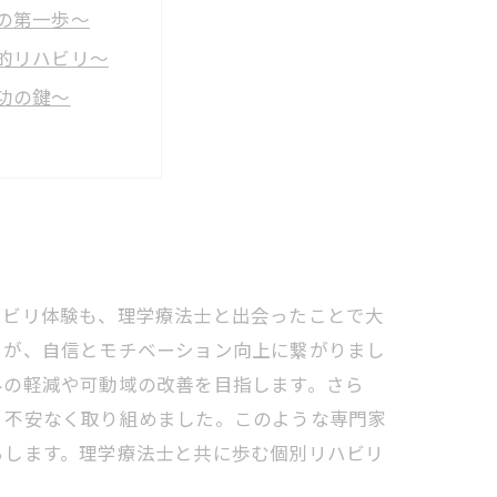
の第一歩〜
的リハビリ〜
功の鍵〜
携効果〜
しい健康習慣〜
ハビリ体験も、理学療法士と出会ったことで大
とが、自信とモチベーション向上に繋がりまし
みの軽減や可動域の改善を目指します。さら
、不安なく取り組めました。このような専門家
らします。理学療法士と共に歩む個別リハビリ