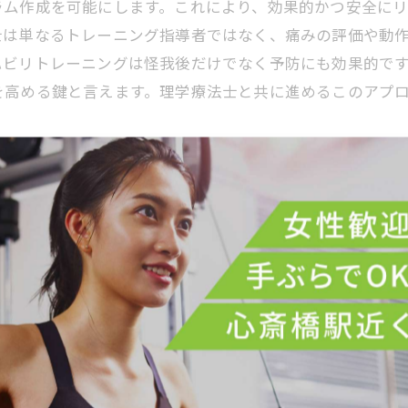
ラム作成を可能にします。これにより、効果的かつ安全に
士は単なるトレーニング指導者ではなく、痛みの評価や動
ハビリトレーニングは怪我後だけでなく予防にも効果的で
を高める鍵と言えます。理学療法士と共に進めるこのアプ
の進化〜理学療法士との連携効果〜
専門知識と技術を活かすことで、その効果と安全性が飛躍
、怪我の予防から回復に至るまでの一連のプログラムを一
されるだけでなく、身体機能の改善スピードも加速しまし
ォーマンスの両立を実現。理学療法士が行う評価とフィー
ビリが実現しています。こうした取り組みは、単なるトレ
法と言えるでしょう。