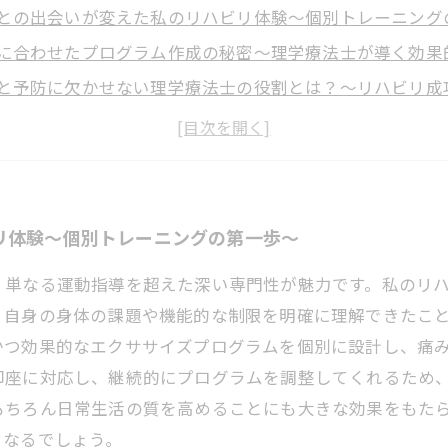
との出会いが変えた私のリハビリ体験〜個別トレーニング
に合わせたプログラム作成の秘密〜理学療法士が導く効果
と予防に欠かせない理学療法士の役割とは？〜リハビリ成
見る個別リハビリトレーニングの進化〜理学療法士との連
質が劇的に向上！理学療法士と進める安心リハビリの全貌
ナルトレーニングに理学療法士の知識が必要なのか？
める個別リハビリトレーニング〜理学療法士と共に歩む新
リ体験〜個別トレーニングの第一歩〜
、単なる運動指導を超えた深い専門性が魅力です。私のリ
、自身の身体の課題や機能的な制限を明確に理解できたこ
かつ効果的なエクササイズプログラムを個別に設計し、痛
即座に対応し、継続的にプログラムを調整してくれるため
もちろん日常生活の質を高めることにも大きな効果をもた
となるでしょう。