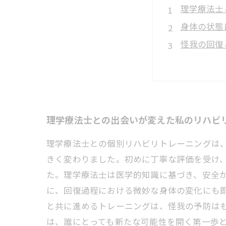
理学療法士
身体の状態
怪我の回復
最新事例で
日常生活の
なぜパーソ
これから始
理学療法士との出会いが変えた私のリハビ
理学療法士との個別リハビリトレーニングは
きく変わりました。初めに丁寧な評価を受け
た。理学療法士は医学的知識に基づき、安全
に、回復過程における微妙な身体の変化にも
と共に進めるトレーニングは、怪我の予防は
は、誰にとっても新たな可能性を開く第一歩