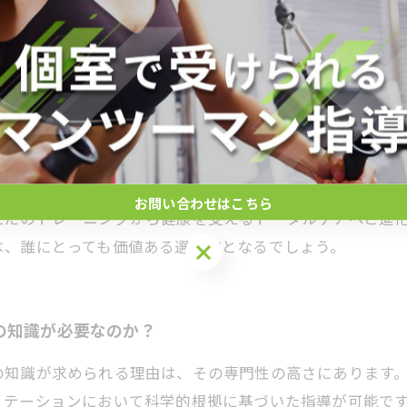
進める安心リハビリの全貌
専門知識と技術を活かすことで、より効果的かつ安全なト
評価からプログラム作成、怪我の予防や回復支援まで幅広
特に老化や慢性的な痛み、運動機能低下に悩む方にとって
学的根拠に基づいたアプローチで、リスクを最小限に抑え
お問い合わせはこちら
ただのトレーニングから健康を支えるトータルケアへと進
は、誰にとっても価値ある選択肢となるでしょう。
の知識が必要なのか？
の知識が求められる理由は、その専門性の高さにあります
リテーションにおいて科学的根拠に基づいた指導が可能で