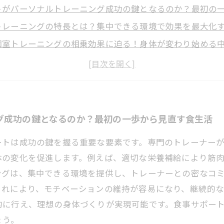
トがパーソナルトレーニング成功の鍵となるのか？最初の
トレーニングの特長とは？集中できる環境で効果を最大化
個室トレーニングの相乗効果に迫る！身体が変わり始める
を保つ秘訣はここに！食事管理とプライベート空間がもた
功事例紹介！食事サポートと個室トレーニングで理想の身
最適！食事サポート付き個室パーソナルトレーニングのメ
！専門家が教える食事と個室トレーニングで健康的に変わ
グ成功の鍵となるのか？最初の一歩から見直す食生活
ートは成功の鍵を握る重要な要素です。専門のトレーナー
体の変化を促進します。例えば、適切な栄養補給により筋
ングは、集中できる環境を提供し、トレーナーとの密なコ
これにより、モチベーションの維持が容易になり、継続的な
的に行え、理想の身体づくりが実現可能です。食事サポー
ょう。