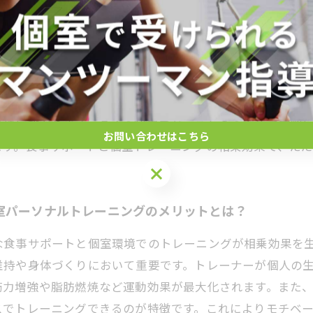
と個室トレーニングで理想の身体を手に入れた終着点
ートと個室トレーニングの組み合わせは、効果的な身体づ
考慮した個別の食事プランを作成し、栄養バランスの整っ
できるのです。また、個室環境でのトレーニングは集中力
維持に繋がります。多くの利用者が、これらの方法で実際
お問い合わせはこちら
ます。食事サポートと個室トレーニングの相乗効果で、た
室パーソナルトレーニングのメリットとは？
な食事サポートと個室環境でのトレーニングが相乗効果を
維持や身体づくりにおいて重要です。トレーナーが個人の
筋力増強や脂肪燃焼など運動効果が最大化されます。また
スでトレーニングできるのが特徴です。これによりモチベ