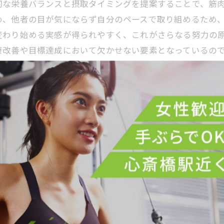
切な栄養バランスと摂取タイミングを提案することで、筋
め、他者の目が気にならず自分のペースで取り組めるため
変わり始める実感が得られやすく、これがさらなる努力の
康改善や目標達成において欠かせない要素となっているの
管理とプライベート空間がもたらす心の変化
の組み合わせは、身体づくりにおいて大きな効果を発揮し
栄養バランスの整った食生活が実現し、トレーニング効果
効果的な運動が可能です。こうした環境は心のモチベーシ
実感しやすく、トレーニングへの意欲も高まります。忙しい
らに注目されるでしょう。食事管理とプライベート空間が