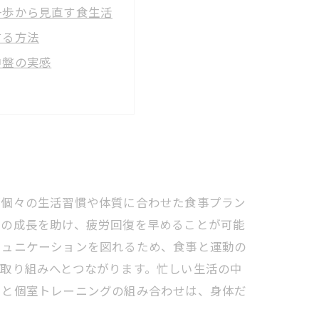
一歩から見直す食生活
する方法
中盤の実感
らす心の変化
体を手に入れた終着点
リットとは？
る秘訣
が個々の生活習慣や体質に合わせた食事プラン
肉の成長を助け、疲労回復を早めることが可能
ミュニケーションを図れるため、食事と運動の
取り組みへとつながります。忙しい生活の中
トと個室トレーニングの組み合わせは、身体だ