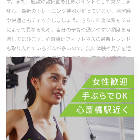
す。また、施設の設備面も比較ポイントとして欠かせま
せん。最新のトレーニング機器が揃っているか、清潔感
や快適さもチェックしましょう。さらに料金体系もジム
によって異なるため、自分の予算や通いやすい頻度を考
慮して選びます。心斎橋はフィットネスの最新トレンド
も取り入れているジムが多いので、無料体験や見学を活
用し、自分に最適な環境を探すことが成功の秘訣です。
これらを踏まえ、健康的で効果的なトレーニングライフ
を実現できます。
これで決まり！心斎橋で自分に合う最高のパーソナル
ジムを見つけるコツ
心斎橋は大阪の中心地としてアクセスの良さが魅力で、
パーソナルジムも多様な選択肢があります。ジム選びの