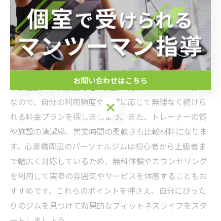
ポイントは、まず自分の目的を明確にすることです。ダ
イエットや筋力アップ、健康維持など目的によって、専
門的なトレーニングメニューや設備が異なるため、目的
に合ったプログラムを提供しているジムを選びましょ
う。次に、料金体系を比較することも重要です。月額制
お問い合わせはこちら
や都度払い、回数券など、支払い方法はジムごとに様々
なので、自分の利用頻度や予算に応じて無理なく続けら
れる料金プランを探しましょう。また、トレーナーの質
や施設の清潔感、営業時間の柔軟さも比較材料になりま
す。心斎橋周辺のパーソナルジムは初心者から上級者ま
で幅広く対応しているため、無料体験やカウンセリング
を利用して実際の雰囲気やサービスを体感することもお
すすめです。これらのポイントを押さえ、自分にぴった
りのジムを見つけて効果的なフィットネスライフをスタ
ートしましょう。