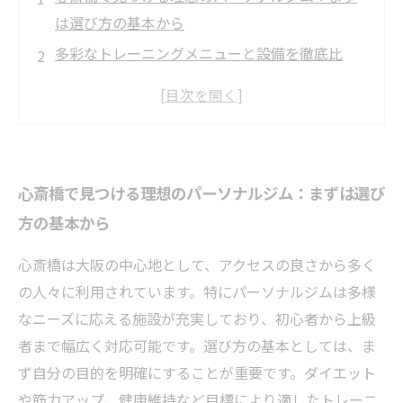
は選び方の基本から
多彩なトレーニングメニューと設備を徹底比
較！心斎橋の人気ジム紹介
料金だけじゃない！心斎橋ジムで後悔しないた
めのポイントとは？
初心者から上級者まで満足できる心斎橋のパー
心斎橋で見つける理想のパーソナルジム：まずは選び
ソナルジムの選び方を解説
方の基本から
これで決まり！心斎橋で自分に合う最高のパー
ソナルジムを見つけるコツ
心斎橋は大阪の中心地として、アクセスの良さから多く
心斎橋のおすすめパーソナルジム10選【2024年
の人々に利用されています。特にパーソナルジムは多様
最新比較】
なニーズに応える施設が充実しており、初心者から上級
パーソナルジム選びで失敗しないために知って
者まで幅広く対応可能です。選び方の基本としては、ま
おきたい3つのポイント
ず自分の目的を明確にすることが重要です。ダイエット
や筋力アップ、健康維持など目標により適したトレーニ