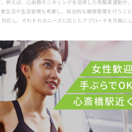
す。例えば、心拍数モニタリングを活用した有酸素運動や
の食生活や生活習慣も考慮し、総合的な健康管理を行うこ
く対応し、それぞれのニーズに応じたアプローチを可能に
ーソナル指導が導く中盤戦
る健康づくりのために「個別最適化された指導法」を重視
ヒアリングと体力測定を行い、一人ひとりに合ったトレー
を細かくチェックし、プログラムの調整やモチベーション
導技術を活用し、フォーム修正や栄養指導も含めた総合的
じて、初心者から上級者まで安心して挑戦できる環境づく