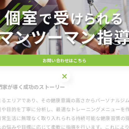
専門家によるパーソナル指導の総まとめ
健康や美容に高い関心を寄せるエリアです。この地域のパ
す。特に初心者から上級者まで幅広い層のニーズに応える
トレーニングメニューを提供し、効果的で持続可能なボデ
や柔軟性向上、メンタル面のケアも重視。こうした総合的
ロのサポートを受けることで、誰もが自身の理想の体に近
な毎日を送るための強力なパートナーとなります。
お問い合わせはこちら
門家が導く成功のストーリー
まるエリアであり、その健康意識の高さからパーソナルジ
質や目的を丁寧に分析し、最適なトレーニングメニューを
日常生活に無理なく取り入れられる持続可能な健康習慣の
れの悩みや目標に応じて柔軟に指導を行います。これによ