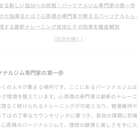
まる新しい自分への挑戦：パーソナルジム専門家の第一歩
せた指導法とは？心斎橋の専門家が教えるパーソナルトレ
践する最新トレーニング技術とその効果を徹底解説
健康づくりの秘訣：心斎橋のパーソナル指導が導く中盤戦
上級者まで満足できる心斎橋の専門家によるパーソナル指
ーソナルジムで変わる自分：専門家が導く成功のストーリ
手に入れる最後の一歩：心斎橋のパーソナル指導で理想の
ソナルジム専門家の第一歩
多くの人々が集まる場所です。ここにあるパーソナルジム
ング環境を整えています。心斎橋の専門家は最新のトレー
無理なく続けられるトレーニングが可能となり、健康維持
らではの丁寧なカウンセリングに基づき、各自の課題に的
。心斎橋のパーソナルジムで、理想の健康と美しさを手に