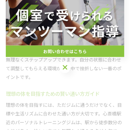
人ひとりの体力・目標に応じたトレーニングプランの提
案は、続けやすさに直結します。さらに、手ぶらで通え
るジムや、服・靴の貸し出しサービスがあると、準備の
手間が省けて習慣化しやすくなります。
初心者の場合は、理学療法士や経験豊富なトレーナーが
在籍しているジムを選ぶと、身体への負担を抑えながら
お問い合わせはこちら
無理なくステップアップできます。自分の状態に合わせ
て調整してもらえる環境が、途中で挫折しない一番のポ
イントです。
理想の体を目指すための賢い通い方ガイド
理想の体を目指すには、ただジムに通うだけでなく、目
標や生活リズムに合わせた通い方が大切です。心斎橋駅
近のパーソナルトレーニングジムは、駅から徒歩数分の