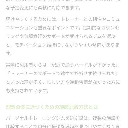
続けやすいパーソナルトレーニングの選び
な予定変更にも柔軟に対応できます。
方
続けやすくするためには、トレーナーとの相性やコミュ
未来の体を目指すジム継続の秘訣と判断基
ニケーションも重要なポイントです。定期的なカウンセ
準
リングや体調管理のサポートが受けられるジムを選ぶ
自分に合ったパーソナルトレーニングの見
と、モチベーション維持につながりやすい傾向がありま
つけ方
す。
サポート体制で差が出る継続力向上の理由
実際に利用者からは「駅近で通うハードルが下がった」
パーソナルトレーニングの継続失敗例と対
「トレーナーのサポートで途中で挫折せず続けられた」
策法
といった声が多く、忙しい方や運動習慣がなかった方に
も支持されています。
理想の体に近づくための施設比較方法とは
パーソナルトレーニングジムを選ぶ際は、複数の施設を
比較することで自分に最適な環境を見つけやすくなりま