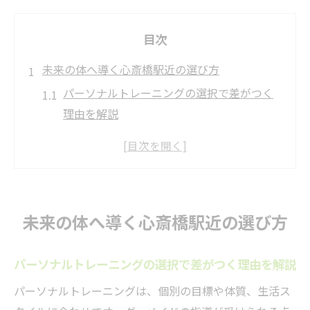
目次
未来の体へ導く心斎橋駅近の選び方
パーソナルトレーニングの選択で差がつく
理由を解説
未来の体を実現するジム選びの重要ポイン
ト
心斎橋駅近くで続けやすいパーソナルトレ
ーニング習慣
未来の体へ導く心斎橋駅近の選び方
理想の体に近づくための施設比較方法とは
パーソナルトレーニング初心者が陥りがち
パーソナルトレーニングの選択で差がつく理由を解説
な失敗例
パーソナルトレーニングは、個別の目標や体質、生活ス
パーソナルトレーニング体験から学ぶ理想の実