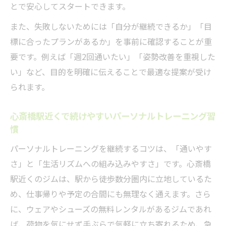
とで安心してスタートできます。
ート事例
理想の体づくりに役立つ個別サポートの特
また、失敗しないためには「自分が継続できるか」「目
徴とは
標に合ったプランがあるか」を事前に確認することが重
要です。例えば「週2回通いたい」「姿勢改善を重視した
心斎橋駅付近で継続しやすい方法とは
い」など、目的を明確に伝えることで最適な提案が受け
パーソナルトレーニングを続けるための環
られます。
境選び
心斎橋駅近で習慣化しやすいジム利用法
心斎橋駅近くで続けやすいパーソナルトレーニング習
未来の体を目指す継続のコツと工夫を紹介
慣
無理なく続けられるパーソナルトレーニン
パーソナルトレーニングを継続するコツは、「通いやす
グのポイント
さ」と「生活リズムへの組み込みやすさ」です。心斎橋
継続できる仕組みがあるジムの特徴と見極
駅近くのジムは、駅から徒歩数分圏内に立地しているた
め方
め、仕事帰りや予定の合間にも無理なく通えます。さら
パーソナルトレーニングの続けやすさを見極め
に、ウェアやシューズの無料レンタルがあるジムであれ
るコツ
ば、荷物を気にせず手ぶらで気軽に立ち寄れるため、急