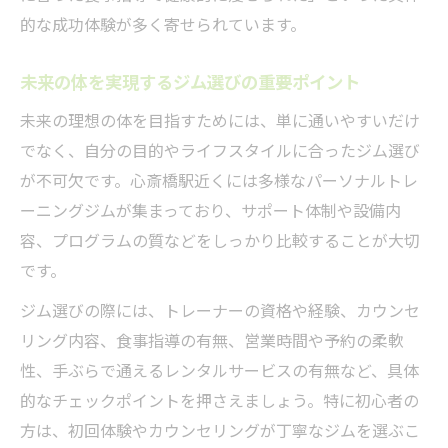
モチベーションが続くパーソナルトレーニ
的な成功体験が多く寄せられています。
ング活用法
続けやすいパーソナルトレーニングのスケ
未来の体を実現するジム選びの重要ポイント
ジュール作成術
未来の理想の体を目指すためには、単に通いやすいだけ
自己流との違いを実感する通い方のポイン
でなく、自分の目的やライフスタイルに合ったジム選び
ト
が不可欠です。心斎橋駅近くには多様なパーソナルトレ
成功するにはどんなサポートが必要か徹底分析
ーニングジムが集まっており、サポート体制や設備内
容、プログラムの質などをしっかり比較することが大切
パーソナルトレーニングの効果を高めるサ
です。
ポート内容
サポート体制が充実したジムの選び方と基
ジム選びの際には、トレーナーの資格や経験、カウンセ
準
リング内容、食事指導の有無、営業時間や予約の柔軟
未来の体を実現するための食事指導の重要
性、手ぶらで通えるレンタルサービスの有無など、具体
性
的なチェックポイントを押さえましょう。特に初心者の
方は、初回体験やカウンセリングが丁寧なジムを選ぶこ
続けやすいパーソナルトレーニングのサポ