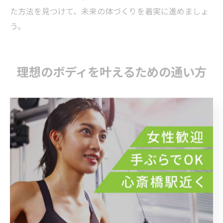
た方法を見つけて、未来の体づくりを着実に進めましょ
う。
理想のボディを叶えるための通い方
パーソナルトレーニングで無理なく続ける秘訣
パーソナルトレーニングを無理なく続けるためには、自
分のライフスタイルや目的に合ったジム選びが重要で
す。心斎橋駅周辺には、駅近でアクセスしやすいジムが
多く、仕事や買い物のついでに立ち寄れる利便性が魅力
です。継続のカギは「通いやすさ」と「自分に合ったサ
ポート体制」を見極めることにあります。
例えば、トレーナーによる丁寧なカウンセリングや、一