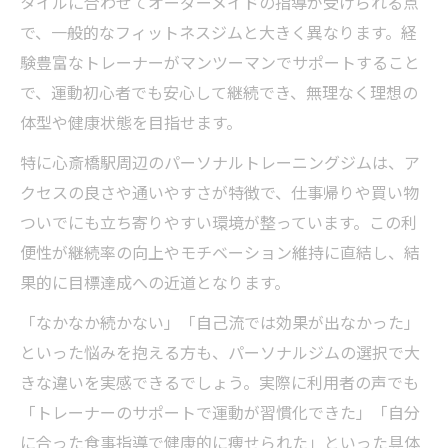
タイルに合わせてオーダーメイドの指導が受けられる点
現術
で、一般的なフィットネスジムと大きく異なります。経
体験を通じて感じたパーソナルトレーニン
験豊富なトレーナーがマンツーマンでサポートすること
グの魅力
で、運動初心者でも安心して継続でき、無理なく理想の
理想の体型に近づくためのトレーニング体
体型や健康状態を目指せます。
験談
特に心斎橋駅周辺のパーソナルトレーニングジムは、ア
パーソナルトレーニングで得られる成功の
クセスの良さや通いやすさが特徴で、仕事帰りや買い物
秘訣
ついでにも立ち寄りやすい環境が整っています。この利
未来の体を作るための体験活用ポイント
便性が継続率の向上やモチベーション維持に直結し、結
実際に効果を実感できるパーソナルトレー
果的に目標達成への近道となります。
ニング方法
「なかなか続かない」「自己流では効果が出なかった」
理想のボディを叶えるための通い方
といった悩みを抱える方も、パーソナルジムの選択で大
パーソナルトレーニングで無理なく続ける
きな違いを実感できるでしょう。実際に利用者の声でも
秘訣
「トレーナーのサポートで運動が習慣化できた」「自分
理想の体を目指すための賢い通い方ガイド
に合った食事指導で健康的に痩せられた」といった具体