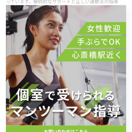
っています。継続的なサポートと正しい運動法の指導
が、努力を結果に結びつける鍵です。パーソナルジム心
斎橋でのトレーニングは、単なる体重減少だけでなく、
体の内側からの健康促進も目指せるため、長期的に効果
を実感できます。忙しい毎日でも続けやすいプログラム
が、理想のボディメイクを可能にします。
成功体験から学ぶ心斎橋ダイエット：継続こそが新し
い自分を作る鍵
心斎橋にあるパーソナルジムは、忙しい日常の中でも無
理なく続けられるダイエット法を提供しています。専門
トレーナーは、一人ひとりの体質や生活習慣を考慮した
オーダーメイドのトレーニングプログラムを作成し、効
果的に脂肪を燃焼させながら筋力アップを目指します。
お問い合わせはこちら