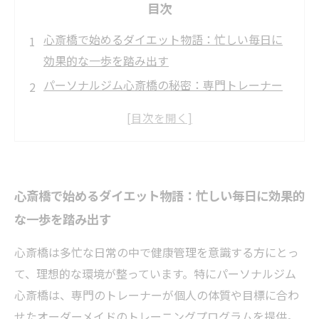
目次
心斎橋で始めるダイエット物語：忙しい毎日に
効果的な一歩を踏み出す
パーソナルジム心斎橋の秘密：専門トレーナー
が導く無理なく続けられる運動習慣
個別プログラムで変わる私の体質：心斎橋で叶
える最適なトレーニング法
努力が結果に繋がる瞬間：リバウンドしにくい
心斎橋で始めるダイエット物語：忙しい毎日に効果的
健康的な体づくりの秘訣とは？
な一歩を踏み出す
成功体験から学ぶ心斎橋ダイエット：継続こそ
が新しい自分を作る鍵
心斎橋は多忙な日常の中で健康管理を意識する方にとっ
心斎橋エリアの最新ダイエットトレンド：ファ
て、理想的な環境が整っています。特にパーソナルジム
ッションと健康の両立を目指して
心斎橋は、専門のトレーナーが個人の体質や目標に合わ
専門家が教える心斎橋で効果的に痩せる方法：
せたオーダーメイドのトレーニングプログラムを提供。