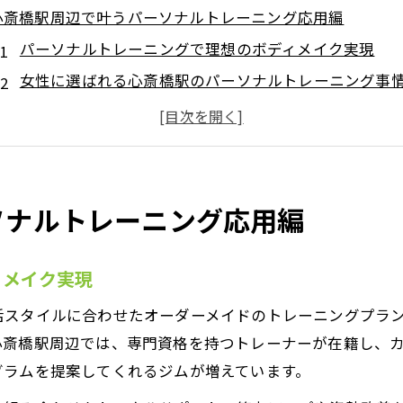
心斎橋駅周辺で叶うパーソナルトレーニング応用編
パーソナルトレーニングで理想のボディメイク実現
女性に選ばれる心斎橋駅のパーソナルトレーニング事
パーソナルトレーニング応用編の魅力と最新傾向を紹
心斎橋駅周辺でボディメイクが人気の理由とは
パーソナルトレーニングで自分らしく美しく変わる方
女性が選ぶパーソナルトレーニングの極意を探る
ソナルトレーニング応用編
女性向けパーソナルトレーニングの選び方を徹底解説
心斎橋駅で女性が安心して通えるジムの条件とは
ィメイク実現
パーソナルトレーニング選択時の女性ならではの悩み
活スタイルに合わせたオーダーメイドのトレーニングプラ
効果的なパーソナルトレーニングメニューの見極め方
心斎橋駅周辺では、専門資格を持つトレーナーが在籍し、
女性に合ったパーソナルトレーニングのポイント紹介
グラムを提案してくれるジムが増えています。
理想ボディメイク実現へ応用トレーニングの秘訣