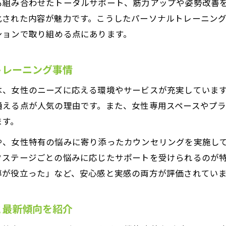
も組み合わせたトータルサポート、筋力アップや姿勢改善
パーソナルトレーニング応用編でボディメイク効果倍
化された内容が魅力です。こうしたパーソナルトレーニン
女性のための応用トレーニング設計術を解説
ションで取り組める点にあります。
効果を高めるパーソナルトレーニング実践法
ボディメイクを加速させる応用トレーニングのコツ
トレーニング事情
パーソナルトレーニング継続のモチベーション維持術
は、女性のニーズに応える環境やサービスが充実していま
継続できるジム選びのポイントと女性のための体験法
通える点が人気の理由です。また、女性専用スペースやプ
パーソナルトレーニング継続の秘訣と失敗しない選び
ます。
女性目線で考える通いやすいジムの特徴とは
や、女性特有の悩みに寄り添ったカウンセリングを実施し
体験トレーニング活用で自分に合うジムを見極め
フステージごとの悩みに応じたサポートを受けられるのが
パーソナルトレーニング体験時のポイントと注意点
導が役立った」など、安心感と実感の両方が評価されてい
ジム継続のためのパーソナルトレーニング習慣化術
と最新傾向を紹介
サービス充実のパーソナルトレーニング活用術紹介
パーソナルトレーニングで受けられる付加価値サービ