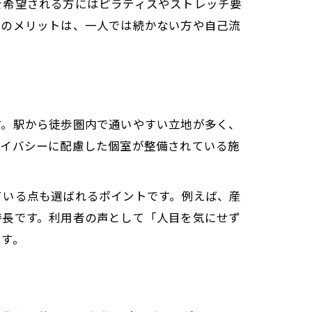
を希望される方にはピラティスやストレッチ要
増
グのメリットは、一人では続かない方や自己流
す。駅から徒歩圏内で通いやすい立地が多く、
ライバシーに配慮した個室が整備されている施
方
ている点も選ばれるポイントです。例えば、産
特長です。利用者の声として「人目を気にせず
ます。
ス