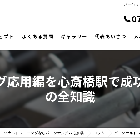
パーソ
0
セプト
よくある質問
ギャラリー
代表あいさつ
メ
グ応用編を心斎橋駅で成
の全知識
ーソナルトレーニングならパーソナルジム心斎橋
コラム
パーソナルト