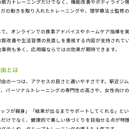
の筋力トレーニングだけでなく、機能改善やボディライン
心斎橋駅で体験できるパーソナルトレーニング特典ま
ヨガの動きを取り入れたトレーニングや、理学療法士監修
女性に嬉しいアフターフォロー充実ジムの選び方
パーソナルトレーニングの食事指導やアプリ活用法
して、オンラインでの食事アドバイスやホームケア指導を
ボディメイク成功へ導くサービス重視のポイント紹介
体質改善や生活習慣の見直しを重視する内容が支持されて
功事例も多く、応用編ならではの効果が期待できます。
効果を最大化する応用トレーニングの実践アドバイス
パーソナルトレーニング効果を高める実践テクニック
理由とは
応用編で成果を出すためのトレーニング管理法
お問い合わせはこちら
女性のボディメイク成功例から学ぶ実践ポイント
理由の一つは、アクセスの良さと通いやすさです。駅近ジ
た、パーソナルトレーニングの専門性の高さや、女性向け
継続できるパーソナルトレーニング習慣の作り方
パーソナルトレーニングで停滞期を乗り越える方法
タッフが親身」「結果が出るまでサポートしてくれる」と
るだけでなく、健康的で美しい体づくりを目指せる点が特
ログラムや、グループトレーニングの導入も人気です。