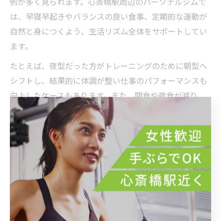
例が多く見られます。心斎橋駅周辺のパーソナルジムで
は、早寝早起きやバランスの良い食事、定期的な運動が
自然と身につくよう、生活リズム全体をサポートしてい
ます。
たとえば、夜型だった方がトレーニングのために朝型へ
シフトし、結果的に体調が整い仕事のパフォーマンスも
向上したケースもあります。また、間食や夜食が減り、
身体のだるさやむくみが改善したという報告も多数で
す。
このような習慣の変化は一時的なものではなく、「無理
なく継続できる」ことが重要です。トレーナーが一人ひ
とりのライフスタイルに合わせて提案することで、リバ
ウンドしにくい体質改善や、健康的な生活習慣の定着を
実現しています。