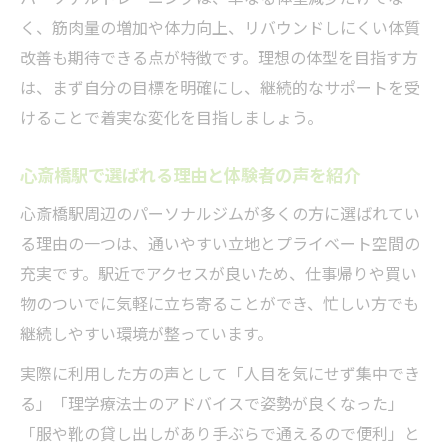
体型変化を叶えるパーソナルトレーニング
く、筋肉量の増加や体力向上、リバウンドしにくい体質
の流れ
改善も期待できる点が特徴です。理想の体型を目指す方
停滞期を乗り越えた実体験を徹底解説
は、まず自分の目標を明確にし、継続的なサポートを受
サポート体制が導くダイエット成功の秘訣
けることで着実な変化を目指しましょう。
体型変化を目指すならパーソナルトレーニング
心斎橋駅で選ばれる理由と体験者の声を紹介
パーソナルトレーニングで体型変化が生ま
れる理由
心斎橋駅周辺のパーソナルジムが多くの方に選ばれてい
る理由の一つは、通いやすい立地とプライベート空間の
理想の身体を手に入れるための実践ポイン
充実です。駅近でアクセスが良いため、仕事帰りや買い
ト
物のついでに気軽に立ち寄ることができ、忙しい方でも
体質改善を促すパーソナルトレーニングの
継続しやすい環境が整っています。
魅力
継続しやすい環境が変化のカギを握る
実際に利用した方の声として「人目を気にせず集中でき
る」「理学療法士のアドバイスで姿勢が良くなった」
自分に合ったトレーニングで変化を加速
「服や靴の貸し出しがあり手ぶらで通えるので便利」と
停滞期を乗り越えた変化の秘密を大公開