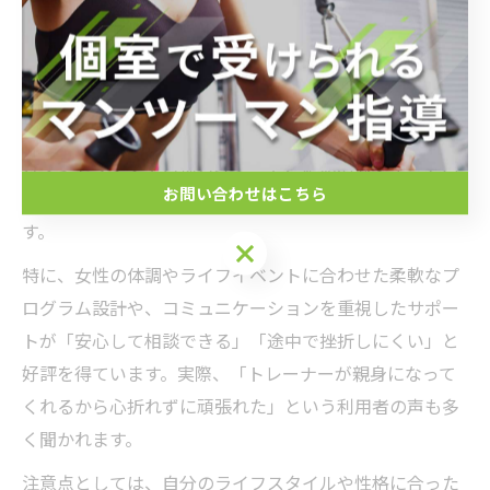
継続を後押しするサポートの特徴に迫る
心斎橋駅周辺のパーソナルジムが支持される理由の一つ
は、継続を後押しする充実したサポート体制にありま
す。マンツーマン指導による個別対応はもちろん、無料
カウンセリングや目標管理シート、定期的なフィードバ
お問い合わせはこちら
ックなど、モチベーション維持のための工夫が豊富で
す。
特に、女性の体調やライフイベントに合わせた柔軟なプ
ログラム設計や、コミュニケーションを重視したサポー
トが「安心して相談できる」「途中で挫折しにくい」と
好評を得ています。実際、「トレーナーが親身になって
くれるから心折れずに頑張れた」という利用者の声も多
く聞かれます。
注意点としては、自分のライフスタイルや性格に合った