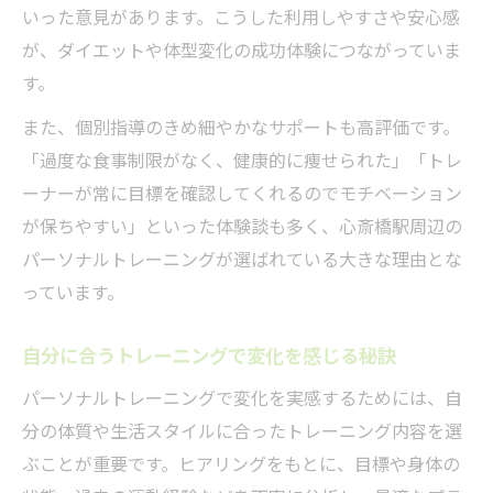
いった意見があります。こうした利用しやすさや安心感
パーソナルトレーニングで停滞期を突破す
が、ダイエットや体型変化の成功体験につながっていま
る方法
す。
変化を感じ続けるための習慣化テクニック
また、個別指導のきめ細やかなサポートも高評価です。
サポート体制が停滞期克服のカギとなる理
「過度な食事制限がなく、健康的に痩せられた」「トレ
由
ーナーが常に目標を確認してくれるのでモチベーション
成功事例に見る停滞期後の変化の実感談
が保ちやすい」といった体験談も多く、心斎橋駅周辺の
目標達成へ導く停滞期対策のコツを紹介
パーソナルトレーニングが選ばれている大きな理由とな
習慣化から始まる継続のコツと成功事例
っています。
パーソナルトレーニング習慣化で続く成功
体験
自分に合うトレーニングで変化を感じる秘訣
継続しやすい環境が変化を後押しする理由
パーソナルトレーニングで変化を実感するためには、自
習慣の力で体型変化を実現した事例を紹介
分の体質や生活スタイルに合ったトレーニング内容を選
ぶことが重要です。ヒアリングをもとに、目標や身体の
三日坊主を卒業できたサポート活用法