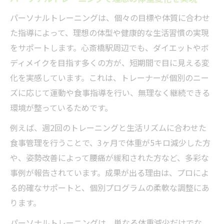
実感できる変化が続くサポート体制を解説
パーソナルトレーニングは、個々の目標や体質に合わせ
女性が選ぶパーソナルトレーニング変化事例
た指導によって、理想の体型や健康的な生活習慣の実現
女性が共感するパーソナルトレーニング体
をサポートします。心斎橋駅周辺でも、ダイエットやボ
験談
ディメイクを目指す多くの方が、短期間で目に見える変
体型変化を実感した女性の具体的な事例紹
化を実感しています。これは、トレーナーが個別のニー
介
ズに応じて運動や食事指導を行い、無理なく継続できる
習慣化で続いた女性のダイエット成功体験
環境が整っているためです。
パーソナルトレーニングで変化した生活習
例えば、週2回のトレーニングと生活リズムに合わせた
慣の変遷
食事管理を行うことで、3ヶ月で体重が5キロ減少した方
継続を後押しするサポートの特徴に迫る
や、姿勢改善によって腰痛が緩和された方など、多彩な
ダイエット成功へ導く心斎橋の実体験ガイド
事例が報告されています。成果が出る理由は、プロによ
心斎橋でのパーソナルトレーニング実践例
る的確なサポートと、個別プログラムの柔軟な調整にあ
を紹介
ります。
ダイエット成功事例から学ぶ継続のコツ
パーソナルトレーニングは、単なる体重減少だけでな