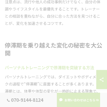
注意点は、流行や他人の成功事例だけでなく、自分の体
調やライフスタイルを最優先することです。トレーナー
との相談を重ねながら、自分に合った方法を見つけるこ
とが、変化を加速させるコツです。
停滞期を乗り越えた変化の秘密を大公
開
パーソナルトレーニングで停滞期を突破する方法
パーソナルトレーニングでは、ダイエットやボディメイ
クの過程で“停滞期”に直面することが多くあります。停
滞期とは、体重や体型の変化が一時的に止まる現象で、
多くの方がモチベーションを失いやすい時期です。しか
070-9144-8124
お問い合わせはこちら
し、心斎橋駅周辺のパーソナルジムでは、個々の身体の