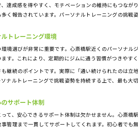
で、達成感を得やすく、モチベーションの維持にもつなが
挑戦姿勢を高めるパーソナルトレーニングの実践例
も多く報告されています。パーソナルトレーニングの挑戦
自分らしいゴール設定と継続のコツを紹介
パーソナルトレーニングで得られる挑戦心の変化
ナルトレーニング環境
挑戦姿勢を保つための心斎橋駅周辺の工夫
い環境選びが非常に重要です。心斎橋駅近くのパーソナル
初めてでも無理なく続くサポート体制
います。これにより、定期的にジムに通う習慣がつきやすく
パーソナルトレーニング初心者も安心のサポート
さも継続のポイントです。実際に「通い続けられたのは立
挑戦姿勢を支えるパーソナルトレーニング体制
ーソナルトレーニングで挑戦姿勢を持続する上で、最も大
お問い合わせはこちら
心斎橋駅近で実感できる手厚いフォローアップ
女性が無理なく続けるためのパーソナルトレーニング
心のサポート体制
継続を促すパーソナルトレーニングの安心ポイント
とって、安心できるサポート体制は欠かせません。心斎橋
食事管理まで一貫してサポートしてくれます。初心者でも