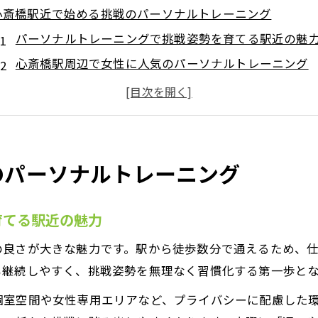
心斎橋駅近で始める挑戦のパーソナルトレーニング
パーソナルトレーニングで挑戦姿勢を育てる駅近の魅
心斎橋駅周辺で女性に人気のパーソナルトレーニング
パーソナルトレーニング挑戦姿勢が理想の体型へ導く
通いやすさが継続のカギになるパーソナルトレーニン
パーソナルトレーニング初心者でも安心のサポート体
理想に近づくための挑戦姿勢とは
のパーソナルトレーニング
挑戦姿勢がパーソナルトレーニング成功の原動力に
理想の体型へ近づくパーソナルトレーニングの秘訣
育てる駅近の魅力
パーソナルトレーニングで自信と挑戦心を磨く方法
の良さが大きな魅力です。駅から徒歩数分で通えるため、
女性におすすめの挑戦姿勢を育てる習慣作り
も継続しやすく、挑戦姿勢を無理なく習慣化する第一歩と
パーソナルトレーニング挑戦姿勢と心斎橋の相性
個室空間や女性専用エリアなど、プライバシーに配慮した
パーソナルトレーニングで変わる私の習慣