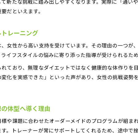
して新たな挑戦に踏み出しやすくなります。実際に「通い
習慣化しやすいパーソナルトレーニングの工夫
重要だといえます。
挑戦姿勢が私の毎日に与えたプラスの変化
パーソナルトレーニングで続く理想への第一歩
ルトレーニング
心斎橋駅で始める習慣化のコツと実践例
は、女性から高い支持を受けています。その理由の一つが
パーソナルトレーニングで生活リズムを整える方法
、ライフスタイルの悩みに寄り添った指導が受けられるた
女性のための継続しやすい心斎橋メソッド
られており、無理なダイエットではなく健康的な体作りを
女性向けパーソナルトレーニングの続けやすさとは
の変化を実感できた」といった声があり、女性の挑戦姿勢
挑戦姿勢を応援する心斎橋のパーソナルトレーニング
パーソナルトレーニングで叶える美しいボディメイク
継続できる理由はパーソナルトレーニングの環境
想の体型へ導く理由
心斎橋駅近の女性に優しいメソッドの特徴
目標や課題に合わせたオーダーメイドのプログラムが組ま
挑戦姿勢を磨くポイントを徹底解説
ます。トレーナーが常にサポートしてくれるため、途中で
パーソナルトレーニングで挑戦姿勢を身につける方法