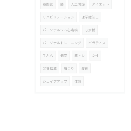
股関節
膝
人工関節
ダイエット
リハビリテーション
理学療法士
パーソナルジム心斎橋
心斎橋
パーソナルトレーニング
ピラティス
手ぶら
個室
筋トレ
女性
栄養指導
肩こり
産後
シェイプアップ
体験