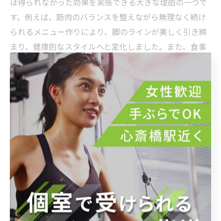
は得られなかった効果を実感できる大きな理由の一つで
す。例えば、筋肉のバランスを整えながら無理なく続け
られるメニュー作りにより、脚のラインが美しく引き締
まり、健康的なスタイルへと変化しました。また、食事
管理も専門的なアドバイスが得られるため、適切な栄養
摂取で脂肪減少と筋力アップが両立できる点も高評価で
す。さらに、定期的なトレーニングとフィードバックで
モチベーションが維持され、挫折を防ぐことができたと
言います。パーソナルトレーニングは単なる運動指導に
とどまらず、生活全体をサポートするため、結果的に美
脚ダイエット成功への近道となるのです。
これで完結！美脚を手に入れた後のケアと維持方法
美脚を手に入れた後のケアと維持は、長期的に美しい脚