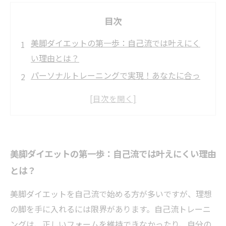
目次
美脚ダイエットの第一歩：自己流では叶えにく
い理由とは？
パーソナルトレーニングで実現！あなたに合っ
た美脚メニューの作り方
効率よく脚を引き締めるためのトレーナー直伝
ポイント
成功者の声：パーソナルトレーニングで変わっ
美脚ダイエットの第一歩：自己流では叶えにくい理由
た私の美脚物語
とは？
これで完結！美脚を手に入れた後のケアと維持
方法
美脚ダイエットを自己流で始める方が多いですが、理想
初心者でも安心！おすすめの美脚トレーニング
の脚を手に入れるには限界があります。自己流トレーニ
メニュー紹介
ングは、正しいフォームを維持できなかったり、自分の