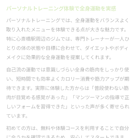
全身運動に特化したパーソナルジムの魅力
パーソナルトレーニング体験で全身運動を実感
とは
パーソナルトレーニングでは、全身運動をバランスよく
女性の理想叶えるパーソナルトレーニング活用
取り入れたメニューを体験できる点が大きな魅力です。
術
特に心斎橋駅周辺のジムでは、専門トレーナーが一人ひ
女性専用パーソナルトレーニングの特徴と
とりの体の状態や目標に合わせて、ダイエットやボディ
安心感
メイクに効果的な全身運動を提案してくれます。
パーソナルトレーニングで叶うボディメイ
クの秘訣
自己流の運動では意識しづらい全身の筋肉をしっかり使
い、短時間でも効率よくカロリー消費や筋力アップが期
心斎橋駅周辺の女性向け全身運動ジムの比
待できます。実際に体験した方からは「普段使わない筋
較ポイント
肉が目覚める感覚があった」「マンツーマンの指導で正
パーソナルトレーニングの食事管理サポー
しいフォームを習得できた」といった声が多く寄せられ
ト活用法
ています。
ダイエット成功に導く全身運動のパーソナ
初めての方は、無料や体験コースを利用することで自分
ルトレーニング
に合うかを確認できるため、安心してスタートできま