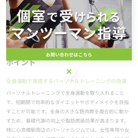
なカウンセリングも重要です。心斎橋駅近くのジムは通
いやすく、長期的な目標達成に最適な環境が整っていま
す。
全身運動がもたらす変化とジム選びの
お問い合わせはこちら
ポイント
全身運動で実感するパーソナルトレーニングの効果
パーソナルトレーニングで全身運動を取り入れること
で、短期間で効率的なダイエットやボディメイクを目指
すことが可能です。全身の大きな筋肉群を複合的に動か
すため、基礎代謝の向上や脂肪燃焼効果が高まります。
特に心斎橋駅周辺のパーソナルジムでは、女性専用や女