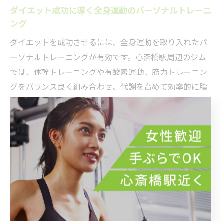
ダイエット成功に導く全身運動のパーソナルトレーニ
ング
ダイエットを成功させるには、全身運動を取り入れたパ
ーソナルトレーニングが有効です。心斎橋駅周辺のジム
では、体幹トレーニングや有酸素運動、筋力トレーニン
グをバランス良く組み合わせ、代謝を高めて効率的に脂
肪を燃焼させるプログラムが実践されています。
経験豊富なトレーナーが一人ひとりの体力や生活リズム
に合わせてメニューを作成し、運動が苦手な方でも無理
なく続けられる工夫がされています。実際に「短期間で
体重が減った」「見た目の変化を実感できた」といった
成功事例も多く、口コミでも高評価です。
ダイエット目的でパーソナルトレーニングを始める際
は、リバウンドを防ぐために継続的なサポートや定期的