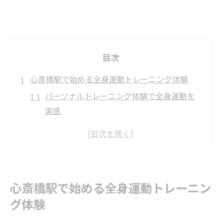
目次
心斎橋駅で始める全身運動トレーニング体験
パーソナルトレーニング体験で全身運動を
実感
女性向け全身運動ジムの選び方と通いやす
さ
心斎橋駅近くで人気のパーソナルトレーニ
ング活用術
心斎橋駅で始める全身運動トレーニン
パーソナルトレーニングが叶える理想のス
グ体験
タート方法