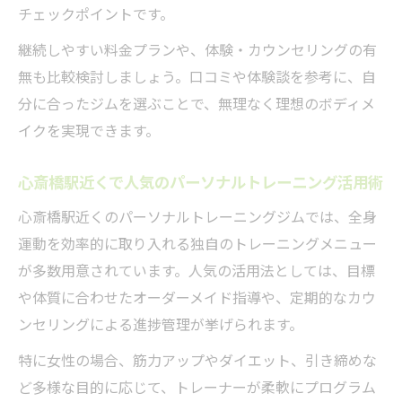
心斎橋エリアで女性が安心できる全身運動
チェックポイントです。
の環境
継続しやすい料金プランや、体験・カウンセリングの有
パーソナルトレーニング初心者におすすめ
無も比較検討しましょう。口コミや体験談を参考に、自
のポイント
分に合ったジムを選ぶことで、無理なく理想のボディメ
全身運動を安心して続けるための施設選び
イクを実現できます。
の基準
パーソナルトレーニングの安全面とサポー
心斎橋駅近くで人気のパーソナルトレーニング活用術
ト体制紹介
心斎橋駅近くのパーソナルトレーニングジムでは、全身
ボディメイクで注目のパーソナルトレーニング
運動を効率的に取り入れる独自のトレーニングメニュー
とは
が多数用意されています。人気の活用法としては、目標
パーソナルトレーニングで叶える全身ボデ
や体質に合わせたオーダーメイド指導や、定期的なカウ
ィメイク
ンセリングによる進捗管理が挙げられます。
全身運動を活かしたパーソナルトレーニン
特に女性の場合、筋力アップやダイエット、引き締めな
グの流れ
ど多様な目的に応じて、トレーナーが柔軟にプログラム