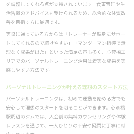
心斎橋駅周辺のボディメイクジムの選び方
を調整してくれる点が支持されています。食事管理や生
と注意点
活習慣のアドバイスも受けられるため、総合的な体質改
パーソナルトレーニング利用者のボディメ
善を目指す方に最適です。
イク体験談
実際に通っている方からは「トレーナーが親身にサポー
ダイエットもサポートする全身運動の効果
トしてくれるので続けやすい」「マンツーマン指導で無
的な活用法
理なく成果が出た」といった満足の声も多く、心斎橋エ
パーソナルトレーニングを継続するための秘訣
リアでのパーソナルトレーニング活用は着実な成果を実
パーソナルトレーニング継続のコツと全身
感しやすい方法です。
運動習慣化
パーソナルトレーニングが叶える理想のスタート方法
モチベーションを保つ全身運動の続け方を
解説
パーソナルトレーニングは、初めて運動を始める方でも
安心して理想のスタートを切ることができます。心斎橋
心斎橋駅で通い続けるためのジム活用方法
駅周辺のジムでは、入会前の無料カウンセリングや体験
パーソナルトレーニングで得られる継続サ
レッスンを通じて、一人ひとりの不安や疑問に丁寧に対
ポート体制