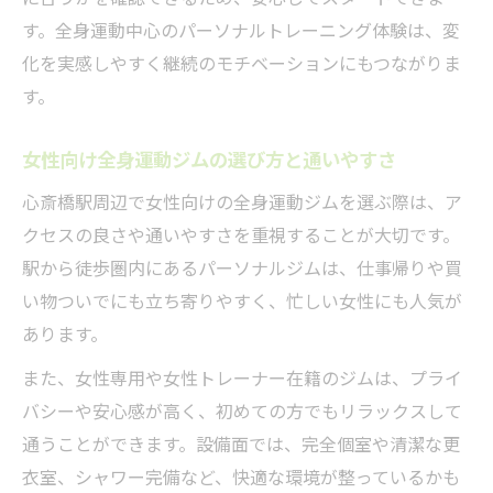
全身運動がもたらす変化とジム選びのポイント
す。全身運動中心のパーソナルトレーニング体験は、変
全身運動で実感するパーソナルトレーニン
化を実感しやすく継続のモチベーションにもつながりま
グの効果
す。
パーソナルジム選びで重視したい全身運動
対応力
女性向け全身運動ジムの選び方と通いやすさ
心斎橋駅エリアで人気のパーソナルトレー
心斎橋駅周辺で女性向けの全身運動ジムを選ぶ際は、ア
ニング比較
クセスの良さや通いやすさを重視することが大切です。
ジム通いを続けるための全身運動環境の見
駅から徒歩圏内にあるパーソナルジムは、仕事帰りや買
極め方
い物ついでにも立ち寄りやすく、忙しい女性にも人気が
パーソナルトレーニング成功のためのジム
あります。
選びのコツ
また、女性専用や女性トレーナー在籍のジムは、プライ
安心して通える心斎橋エリアの運動環境を解説
バシーや安心感が高く、初めての方でもリラックスして
パーソナルトレーニングで叶う安心の運動
通うことができます。設備面では、完全個室や清潔な更
サポート
衣室、シャワー完備など、快適な環境が整っているかも