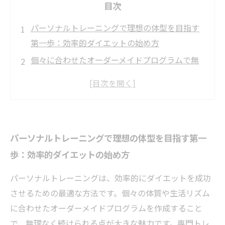
目次
パーソナルトレーニングで理想の体型を目指す
第一歩：効率的ダイエットの始め方
個々に合わせたオーダーメイドプログラムで無
理なく続ける秘訣とは？
科学的根拠に基づくトレーニングと食事管理で
脂肪燃焼を最大化する方法
専門トレーナーと共に正しいフォームを身につ
パーソナルトレーニングで理想の体型を目指す第一
け、ケガのリスクを減らす重要性
歩：効率的ダイエットの始め方
モチベーションを保ちながら効率的ダイエット
を成功に導くステップ
パーソナルトレーニングは、効率的にダイエットを成功
なかなか結果が出ない人必見！パーソナルトレ
させるための最適な方法です。個々の体質や生活リズム
ーニングで変わるダイエットの効果
に合わせたオーダーメイドプログラムを作成すること
パーソナルトレーニングで叶える理想のボデ
で、無理なく続けられる点が大きな魅力です。専門トレ