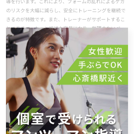
導を行います。これにより、フォームの乱れによるケガ
のリスクを大幅に減らし、安全にトレーニングを継続で
きるのが特徴です。また、トレーナーがサポートするこ
とでモチベーション維持も容易になり、無理のないペー
スで脂肪燃焼を促進できます。科学的根拠に基づく食事
管理と併せて行うことで、効率的な脂肪減少が期待でき
るのです。特に、一人での自己流トレーニングでは見落
としがちなポイントを専門家が補い、ダイエットの成果
につなげる重要な役割を果たします。初心者から結果が
出にくい方まで、パーソナルトレーニングは安心して取
り組める選択肢です。
モチベーションを保ちながら効率的ダイエットを成功
に導くステップ