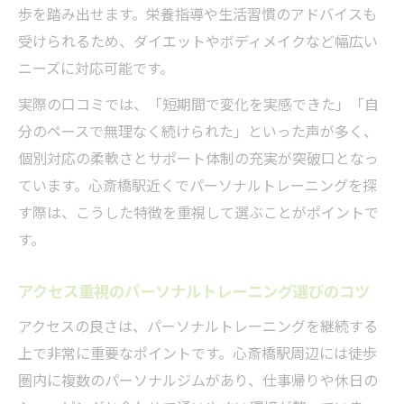
成果を左右するトレーニングと食事指導の
歩を踏み出せます。栄養指導や生活習慣のアドバイスも
関係
受けられるため、ダイエットやボディメイクなど幅広い
ニーズに対応可能です。
心斎橋駅周辺で選ぶ成果重視のジムの特徴
迷ったときに知りたいパーソナルトレーニング
実際の口コミでは、「短期間で変化を実感できた」「自
継続のコツ
分のペースで無理なく続けられた」といった声が多く、
個別対応の柔軟さとサポート体制の充実が突破口となっ
パーソナルトレーニング継続を支える仕組
ています。心斎橋駅近くでパーソナルトレーニングを探
みとは
す際は、こうした特徴を重視して選ぶことがポイントで
モチベーション維持に役立つ工夫と突破口
す。
心斎橋駅周辺で続けやすい環境選びの秘訣
挫折しないためのサポート体制を比較する
アクセス重視のパーソナルトレーニング選びのコツ
継続に悩んだとき効果的な相談先の選び方
アクセスの良さは、パーソナルトレーニングを継続する
サポート充実で安心できる心斎橋駅近くの選択
上で非常に重要なポイントです。心斎橋駅周辺には徒歩
肢
圏内に複数のパーソナルジムがあり、仕事帰りや休日の
パーソナルトレーニングで重視したいサポ