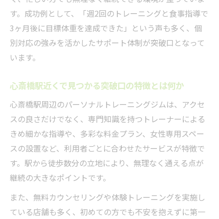
パーソナルトレーニングで注目される最新
す。成功例として、「週2回のトレーニングと食事指導で
トレンド
3ヶ月後に目標体重を達成できた」という声も多く、個
心斎橋駅周辺で通いやすさを重視した選び
別対応の強みを活かしたサポート体制が突破口となって
方
います。
継続できるパーソナルトレーニングの工夫
とは
心斎橋駅近くで見つかる突破口の特徴とは何か
最新設備を備えたジムの特徴と魅力
心斎橋駅周辺のパーソナルトレーニングジムは、アクセ
短時間で効果を実感できるトレーニング法
スの良さだけでなく、専門知識を持つトレーナーによる
パーソナルトレーニングで実感する成果の分岐
きめ細かな指導や、多彩な料金プラン、女性専用スペー
点とは
スの設置など、利用者ごとに合わせたサービスが特徴で
パーソナルトレーニング効果を実感するま
す。駅から徒歩数分の立地により、無理なく通える点が
での流れ
継続の大きなポイントです。
最初の成果が現れるタイミングとその理由
また、無料カウンセリングや体験トレーニングを実施し
停滞期を乗り越えるための突破口とは
ている店舗も多く、初めての方でも不安を抱えずに第一