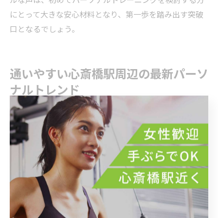
にとって大きな安心材料となり、第一歩を踏み出す突破
口となるでしょう。
通いやすい心斎橋駅周辺の最新パーソ
ナルトレンド
パーソナルトレーニングで注目される最新トレンド
パーソナルトレーニングは、近年ますます個別化・多様
化が進み、従来のダイエットや筋力アップに加えて、ボ
ディメイクやライフスタイル改善、健康維持など幅広い
目的に対応する傾向が強まっています。特に心斎橋駅周
辺では、女性専用や手ぶらで通えるジム、短時間でも効
果を実感できるプログラムの導入が増加。利用者のライ