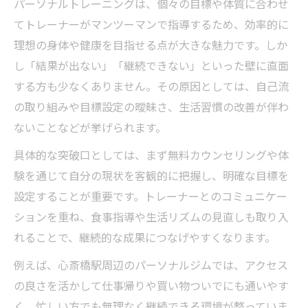
は
パーソナルトレーニングは、個々の目標や体質に合わせ
てトレーナーがマンツーマンで指導するため、効率的に
理想に近づく女性向けパーソナルトレーニング
理想の身体や健康を目指せる点が大きな魅力です。しか
の選び方
し「結果が出ない」「継続できない」といった壁に直面
女性に合うパーソナルトレーニング選定の
する方も少なくありません。その原因としては、自己流
ポイント
の取り組みや目標設定の曖昧さ、生活習慣の改善が伴わ
理想に近づくためのトレーナー選びの基準
ないことなどが挙げられます。
心斎橋駅周辺で女性専用ジムを選ぶメリッ
具体的な突破口としては、まず無料カウンセリングや体
ト
験を通じて自分の現状を客観的に把握し、明確な目標を
パーソナルトレーニングがかなえる女性の
設定することが重要です。トレーナーとのコミュニケー
目標
ションを重ね、食事指導や生活リズムの見直しも取り入
実際に通った女性のパーソナルトレーニン
れることで、継続的な成果につなげやすくなります。
グ体験談
例えば、心斎橋駅周辺のパーソナルジムでは、アクセス
通いやすい心斎橋駅周辺の最新パーソナルトレ
の良さを活かして仕事帰りや買い物ついでにも通いやす
ンド
く、忙しい方でも無理なく継続できる環境が整っていま