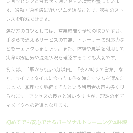
ショッピングと合わせて通いやすい環境が整っていま
ート内容
す。通勤・通学路に近いジムを選ぶことで、移動のスト
安心感を生むサポート体制の実例紹介
レスを軽減できます。
心斎橋駅周辺で選べるサポート充実ジムの
選び方のコツとしては、営業時間や予約の取りやすさ、
特徴
手ぶらで通えるサービスの有無、トレーナーの対応力な
不安を解消できるカウンセリングの活用法
どもチェックしましょう。また、体験や見学を利用して
トレーナーとの信頼関係が安心感につなが
実際の雰囲気や混雑状況を確認することも大切です。
る理由
例えば、「駅から徒歩5分以内」「夜22時まで営業」な
ど、ライフスタイルに合った条件を満たすジムを選んだ
ことで、無理なく継続できたという利用者の声も多く見
られます。アクセスの良さと通いやすさが、理想のボデ
ィメイクへの近道となります。
初めてでも安心できるパーソナルトレーニング体験談