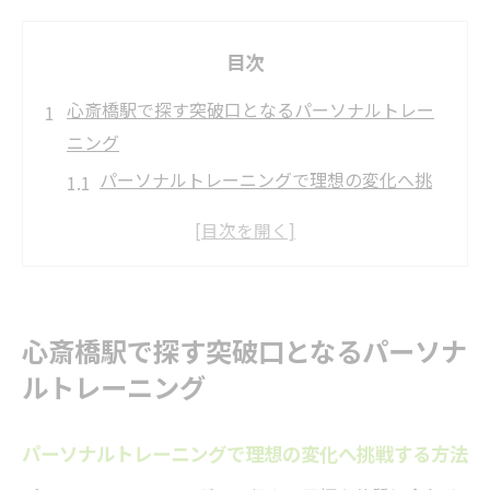
目次
心斎橋駅で探す突破口となるパーソナルトレー
ニング
パーソナルトレーニングで理想の変化へ挑
戦する方法
心斎橋駅近くで見つかる突破口の特徴とは
何か
アクセス重視のパーソナルトレーニング選
心斎橋駅で探す突破口となるパーソナ
びのコツ
ルトレーニング
初めてでも安心できるパーソナルトレーニ
ング体験談
パーソナルトレーニングで理想の変化へ挑戦する方法
ジム選びで重視したい突破口になる視点と