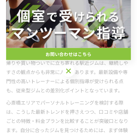
フスタイルに合わせた柔軟なプランや無料カウンセリン
グ、体験コースといった、安心して始められる環境が整
っています。
こうしたトレンドの背景には、ユーザー自身が自分に合
った指導や料金体系、立地の利便性など、複数の条件を
重視してジムを選ぶ傾向があるためです。例えば、仕事
お問い合わせはこちら
帰りや買い物ついでに立ち寄れる駅近ジムは、継続しや
すさの観点からも非常に人気があります。最新設備や専
門性の高いトレーナーによる個別指導が受けられる点
も、従来型ジムとの差別化ポイントとなっています。
心斎橋エリアでパーソナルトレーニングを検討する際
は、こうした最新トレンドを押さえつつ、口コミや店舗
ごとの特徴・料金プランを比較することが突破口となり
ます。自分に合ったジムを見つけるためには、まず体験