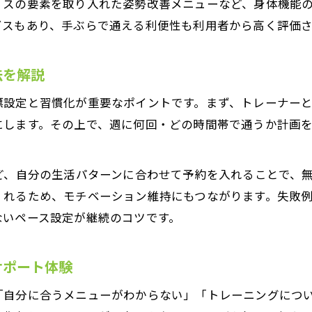
ィスの要素を取り入れた姿勢改善メニューなど、身体機能
仕事帰りに最適なパーソナルトレーニングの選び方
ビスもあり、手ぶらで通える利便性も利用者から高く評価さ
パーソナルトレーニング活用で無理なく続けるコツ
短時間でも効果的なパーソナルトレーニングの工夫
法を解説
駅近ジムで叶うパーソナルトレーニングの習慣化方法
標設定と習慣化が重要なポイントです。まず、トレーナー
パーソナルトレーニングで心身リフレッシュ体験
にします。その上で、週に何回・どの時間帯で通うか計画
自分に合うパーソナルトレーニング選びのポイント
パーソナルトレーニング選びで重視したい基準
ど、自分の生活パターンに合わせて予約を入れることで、
相性の良いトレーナーと出会うためのポイント
くれるため、モチベーション維持にもつながります。失敗
パーソナルトレーニング体験談から学ぶ選び方
ないペース設定が継続のコツです。
目的別パーソナルトレーニング活用例を徹底比較
女性専用パーソナルトレーニングのメリット紹介
サポート体験
理学療法士監修のプログラムで美ボディ実現法
「自分に合うメニューがわからない」「トレーニングにつ
理学療法士監修パーソナルトレーニングの特徴