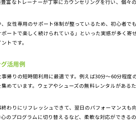
験豊富なトレーナーが丁寧にカウンセリングを行い、個々
美ボディ実現に効果的なパーソナルトレーニング活用
科学的根拠に基づくパーソナルトレーニングの安心感
や、女性専用のサポート体制が整っているため、初心者で
姿勢改善やボディメイクを叶えるパーソナルトレーニ
サポートで楽しく続けられている」といった実感が多く寄
理学療法士の視点で見るパーソナルトレーニングの良
イントです。
短時間パーソナルトレーニングの効果を実感する方法
ング活用例
短時間でも実感できるパーソナルトレーニング活用法
効率重視のパーソナルトレーニングで時短ボディメイ
事帰りの短時間利用に最適です。例えば30分～60分程度
お問い合わせはこちら
パーソナルトレーニングで忙しい女性も続けやすい秘
を集めています。ウェアやシューズの無料レンタルがある
短時間集中パーソナルトレーニングの成功体験を紹介
駅近ジムで叶う短時間パーソナルトレーニングの魅力
事終わりにリフレッシュできて、翌日のパフォーマンスも
中心のプログラムに切り替えるなど、柔軟な対応ができる