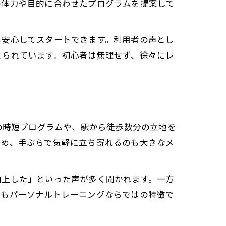
の体力や目的に合わせたプログラムを提案して
も安心してスタートできます。利用者の声とし
ング
せられています。初心者は無理せず、徐々にレ
さ
ク
の時短プログラムや、駅から徒歩数分の立地を
訣
ため、手ぶらで気軽に立ち寄れるのも大きなメ
向上した」といった声が多く聞かれます。一方
のもパーソナルトレーニングならではの特徴で