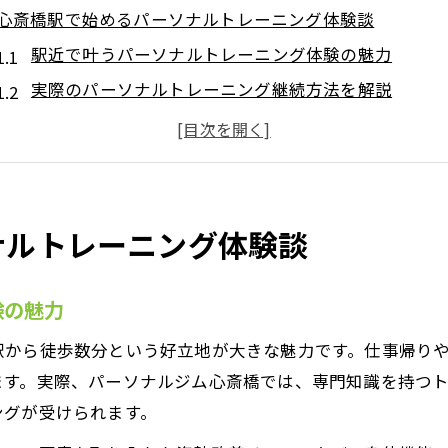
心斎橋駅で始めるパーソナルトレーニング体験談
駅近で叶うパーソナルトレーニング体験の魅力
実際のパーソナルトレーニング継続方法を解説
パーソナルトレーニング初心者の安心サポート体験
仕事帰りに通えるパーソナルトレーニング活用例
パーソナルトレーニングが習慣化する理由とは
パーソナルトレーニング活用で叶う姿勢改善術
ナルトレーニング体験談
パーソナルトレーニングで姿勢改善ができる理由
正しいフォーム指導で美姿勢を目指すトレーニング法
験の魅力
パーソナルトレーニング活用例に学ぶ姿勢サポート
駅から徒歩数分という好立地が大きな魅力です。仕事帰り
日常で意識できるパーソナルトレーニング活用術
ます。実際、パーソナルジム心斎橋では、専門知識を持つ
姿勢改善で期待できる美容・健康効果を体感
ングが受けられます。
仕事帰りに無理なく続くパーソナルトレーニング術