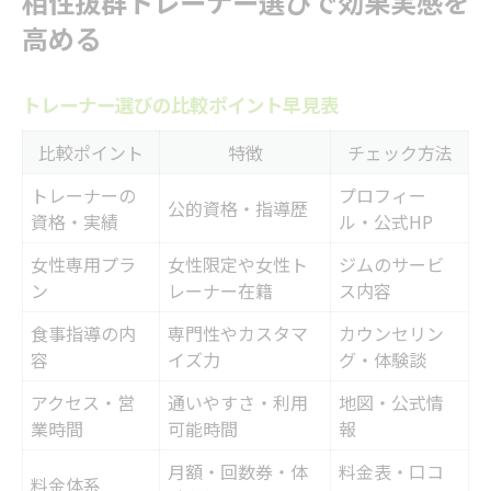
相性抜群トレーナー選びで効果実感を
高める
トレーナー選びの比較ポイント早見表
比較ポイント
特徴
チェック方法
トレーナーの
プロフィー
公的資格・指導歴
資格・実績
ル・公式HP
女性専用プラ
女性限定や女性ト
ジムのサービ
ン
レーナー在籍
ス内容
食事指導の内
専門性やカスタマ
カウンセリン
容
イズ力
グ・体験談
アクセス・営
通いやすさ・利用
地図・公式情
業時間
可能時間
報
月額・回数券・体
料金表・口コ
料金体系