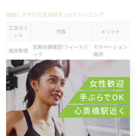
継続しやすい工夫が詰まったトレーニング
工夫ポイ
内容
メリット
ント
定期目標確認/フィードバ
モチベーション
進捗管理
ック
維持
予約・対
オンライン予約/スケジュ
忙しくても続け
応
ール変更可
やすい
アフター
トレーニング後相談/食事
高い満足度
ケア
フォロー
パーソナルトレーニングで成果を出すには、無理なく継
続できる仕組みづくりが不可欠です。心斎橋駅周辺のジ
ムでは、継続率を高めるための工夫が随所に見られま