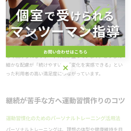
す。定期的な目標確認や進捗チェック、トレーナーから
のフィードバックを通じて、達成感やモチベーションを
維持しやすい環境を提供しています。
また、オンラインでの予約管理や急な予定変更にも柔軟
に対応可能なシステム、トレーニング後のアフターケア
や食事アドバイスのフォローなど、忙しい女性でも無理
お問い合わせはこちら
なく続けられるサポート体制が整っています。こうした
細かな配慮が「続けやすい」「変化を実感できる」とい
った利用者の高い満足度につながっています。
継続が苦手な方へ運動習慣作りのコツ
運動習慣化のためのパーソナルトレーニング活用法
パーソナルトレーニングは、理想の体型や健康維持を目