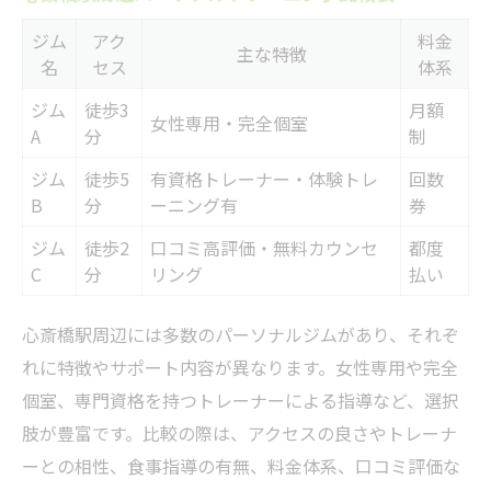
グ実践法
ジム
アク
料金
パーソナルトレーニングならではの個別対
主な特徴
名
セス
体系
応
ジム
徒歩3
月額
女性が安心できるサポート内容まとめ
女性専用・完全個室
A
分
制
心斎橋駅周辺で人気の理由を徹底解説
ジム
徒歩5
有資格トレーナー・体験トレ
回数
継続しやすい工夫が詰まったトレーニング
B
分
ーニング有
券
継続が苦手な方へ運動習慣作りのコツ
ジム
徒歩2
口コミ高評価・無料カウンセ
都度
運動習慣化のためのパーソナルトレーニン
C
分
リング
払い
グ活用法
心斎橋駅周辺には多数のパーソナルジムがあり、それぞ
心斎橋駅周辺の通いやすさ比較表
れに特徴やサポート内容が異なります。女性専用や完全
継続率を高める目標設定のコツ
個室、専門資格を持つトレーナーによる指導など、選択
日常に取り入れやすいトレーニング例
肢が豊富です。比較の際は、アクセスの良さやトレーナ
モチベーション維持の秘訣を伝授
ーとの相性、食事指導の有無、料金体系、口コミ評価な
女性目線で語る目標設定と成功の秘訣