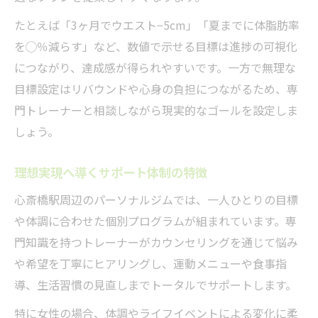
リバウンド防止に効果的な習慣の比較
たとえば「3ヶ月でウエスト−5cm」「夏までに体脂肪率
日々続けられるパーソナルトレーニングの
を◯％減らす」など、数値で示せる目標は進捗の可視化
工夫
につながり、達成感が得られやすいです。一方で無理な
卒業後も役立つセルフメンテナンス術
目標設定はリバウンドや心身の負担につながるため、専
リバウンド経験者が語る成功のポイント
門トレーナーと相談しながら現実的なゴールを設定しま
しょう。
食事管理と運動の両立方法
理想実現へ導くサポート体制の特徴
心斎橋駅周辺のパーソナルジムでは、一人ひとりの目標
や体調に合わせた個別プログラムが組まれています。専
門知識を持つトレーナーがカウンセリングを通じて悩み
や希望を丁寧にヒアリングし、運動メニューや食事指
導、生活習慣の見直しまでトータルでサポートします。
特に女性の場合、体調やライフイベントによる変化に柔