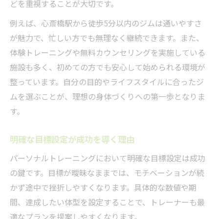
どを重視することが大切です。
女性に多い目標達成パターン比較
例えば、心斎橋駅から徒歩5分以内のジムは通いやすさ
なりたい自分像を明確に描く方法
が魅力で、忙しい方でも無理なく継続できます。また、
パーソナルトレーニングで得られる自信
体験トレーニングや無料カウンセリングを実施している
成功事例から学ぶ目標設定のコツ
施設も多く、初めての方でも安心して始められる環境が
心斎橋駅周辺で見つかる女性向けサポート
整っています。自分の目的やライフスタイルに合ったジ
ムを選ぶことが、理想の身体づくりへの第一歩となりま
相性抜群トレーナー選びで効果実感を高める
す。
トレーナー選びの比較ポイント早見表
心斎橋駅周辺のパーソナルトレーニング体
明確な目標設定が成功を導く理由
験談
パーソナルトレーニングにおいて明確な目標設定は成功
相性確認のためのチェックリスト
の鍵です。目標が曖昧なままでは、モチベーションが続
女性が重視するトレーナーの特徴とは
かず途中で挫折しやすくなります。具体的な数値や期
効果を最大化するコミュニケーション術
間、達成したい体型を設定することで、トレーナーも最
リバウンド防止を考えた女性向け習慣とは
適なプランを提案しやすくなります。