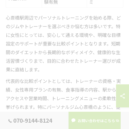
験有無
ミ
心斎橋駅周辺でパーソナルトレーニングを始める際、ど
のジムやトレーナーを選ぶべきか悩む方は多いです。特
に女性にとっては、安心して通える環境や、明確な目標
設定のサポートが重要な比較ポイントとなります。短期
間のダイエットから長期的なボディメイク、健康的な生
活習慣づくりまで、目的に合わせたトレーナー選びが成
果に直結します。
代表的な比較ポイントとしては、トレーナーの資格・実
績、女性専用プランの有無、食事指導の内容、駅からの
アクセスや営業時間、トレーニングメニューの柔軟性が
挙げられます。特にパーソナルジム心斎橋のように、徒
歩数分で通える立地や、マンツーマンでのカウンセリン
070-9144-8124
お問い合わせはこちら
グを重視する施設は、継続しやすい環境が整っていま