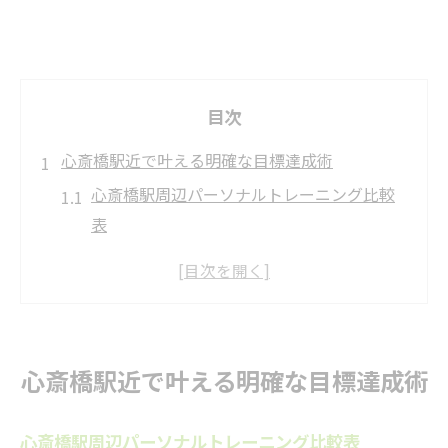
目次
心斎橋駅近で叶える明確な目標達成術
心斎橋駅周辺パーソナルトレーニング比較
表
明確な目標設定が成功を導く理由
理想実現へ導くサポート体制の特徴
女性視点で選ぶ継続しやすい環境
パーソナルトレーニングの魅力と変化
心斎橋駅近で叶える明確な目標達成術
パーソナルトレーニングで理想に近づく方法
理想像を明確にするパーソナルトレーニン
心斎橋駅周辺パーソナルトレーニング比較表