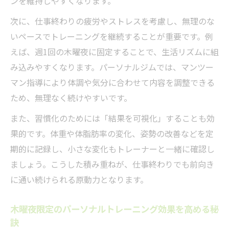
ンを維持しやすくなります。
快適な空間でパーソナルトレーニングを続
ける秘訣
次に、仕事終わりの疲労やストレスを考慮し、無理のな
心斎橋駅近パーソナルトレーニングで快適
いペースでトレーニングを継続することが重要です。例
さを重視
えば、週1回の木曜夜に固定することで、生活リズムに組
み込みやすくなります。パーソナルジムでは、マンツー
木曜夜の疲労回復に効果的なトレーニング
マン指導により体調や気分に合わせて内容を調整できる
の工夫
ため、無理なく続けやすいです。
パーソナルトレーニングで快適な運動習慣
を実現
また、習慣化のためには「結果を可視化」することも効
果的です。体重や体脂肪率の変化、姿勢の改善などを定
短時間でも実感できる効果的トレーニング法
期的に記録し、小さな変化もトレーナーと一緒に確認し
短時間集中パーソナルトレーニングの魅力
ましょう。こうした積み重ねが、仕事終わりでも前向き
とは
に通い続けられる原動力となります。
木曜夜におすすめの効率的パーソナルトレ
ーニング法
木曜夜限定のパーソナルトレーニング効果を高める秘
心斎橋駅で実践できる時短パーソナルトレ
訣