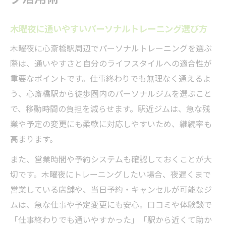
パーソナルトレーニングで木曜夜の疲れを
木曜夜に通いやすいパーソナルトレーニング選び方
リフレッシュ
木曜夜に心斎橋駅周辺でパーソナルトレーニングを選ぶ
心斎橋駅近くで仕事帰りに始める新習慣
際は、通いやすさと自分のライフスタイルへの適合性が
心斎橋駅でパーソナルトレーニングを無理
重要なポイントです。仕事終わりでも無理なく通えるよ
なく始めるコツ
う、心斎橋駅から徒歩圏内のパーソナルジムを選ぶこと
仕事帰りに最適なパーソナルトレーニング
で、移動時間の負担を減らせます。駅近ジムは、急な残
プランの選択法
業や予定の変更にも柔軟に対応しやすいため、継続率も
心斎橋駅近で気軽に始められるパーソナル
高まります。
トレーニング体験
また、営業時間や予約システムも確認しておくことが大
駅近パーソナルトレーニングで継続しやす
切です。木曜夜にトレーニングしたい場合、夜遅くまで
い理由とは
営業している店舗や、当日予約・キャンセルが可能なジ
心斎橋駅周辺で叶える理想のパーソナルト
ムは、急な仕事や予定変更にも安心。口コミや体験談で
レーニング生活
「仕事終わりでも通いやすかった」「駅から近くて助か