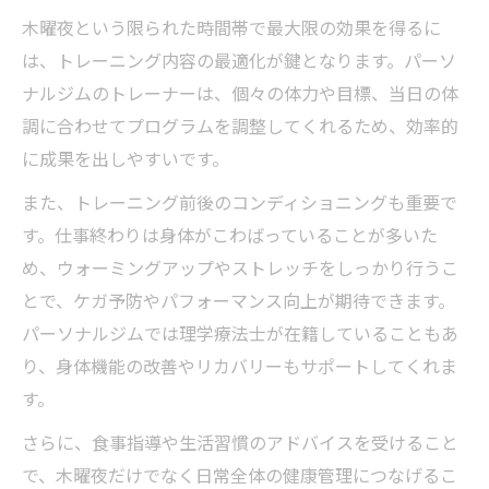
ーニング術
木曜夜という限られた時間帯で最大限の効果を得るに
50分で成果を実感するパーソナルトレーニ
は、トレーニング内容の最適化が鍵となります。パーソ
ングコツ
ナルジムのトレーナーは、個々の体力や目標、当日の体
短時間でも続くパーソナルトレーニングの
調に合わせてプログラムを調整してくれるため、効率的
工夫
に成果を出しやすいです。
心斎橋駅周辺で自分に合うジム選びの極意
また、トレーニング前後のコンディショニングも重要で
パーソナルトレーニングジムの選び方と比
す。仕事終わりは身体がこわばっていることが多いた
較ポイント
め、ウォーミングアップやストレッチをしっかり行うこ
心斎橋駅近で見つける自分に合うパーソナ
とで、ケガ予防やパフォーマンス向上が期待できます。
ルトレーニング
パーソナルジムでは理学療法士が在籍していることもあ
トレーナーの質で選ぶパーソナルトレーニ
り、身体機能の改善やリカバリーもサポートしてくれま
ングジム
す。
パーソナルトレーニングジムの設備チェッ
さらに、食事指導や生活習慣のアドバイスを受けること
クポイント
で、木曜夜だけでなく日常全体の健康管理につなげるこ