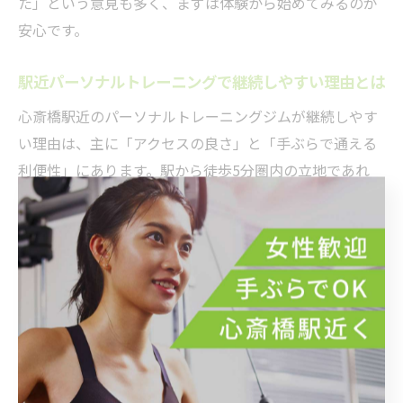
た」という意見も多く、まずは体験から始めてみるのが
安心です。
駅近パーソナルトレーニングで継続しやすい理由とは
心斎橋駅近のパーソナルトレーニングジムが継続しやす
い理由は、主に「アクセスの良さ」と「手ぶらで通える
利便性」にあります。駅から徒歩5分圏内の立地であれ
ば、仕事終わりや買い物帰りにも立ち寄りやすく、日常
生活に無理なく組み込めます。服やシューズの無料レン
タル、シャワー設備の充実なども、忙しい社会人にとっ
て大きなメリットです。
また、完全個室や女性専用スペースを設けているジムも
多く、プライバシーが守られた環境で安心してトレーニ
ングに集中できます。トレーナーが一人ひとりの目標や
体調を把握し、モチベーション維持をサポートしてくれ