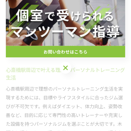
る点も継続率向上に寄与しています。
継続のコツとしては、無理のないスケジュール設定と、
楽しみながら取り組めるプログラム選びが重要です。実
際に「駅近で便利だから続けられた」という利用者の声
も多く、通いやすさは習慣化の大きな要素となっていま
お問い合わせはこちら
す。
心斎橋駅周辺で叶える理想のパーソナルトレーニング
生活
心斎橋駅周辺で理想のパーソナルトレーニング生活を実
現するためには、目標やライフスタイルに合ったジム選
びが不可欠です。例えばダイエット、体力向上、姿勢改
善など、目的に応じて専門性の高いトレーナーや充実し
た設備を持つパーソナルジムを選ぶことが大切です。木