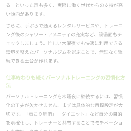
効率的なパーソナルトレーニング継続のコツ
る」といった声も多く、実際に働く世代からの支持が高
パーソナルトレーニングを効率よく続ける
い傾向があります。
時間管理術
さらに、手ぶらで通えるレンタルサービスや、トレーニ
木曜夜に実践したいパーソナルトレーニン
ング後のシャワー・アメニティの充実など、設備面もチ
グ継続法
ェックしましょう。忙しい木曜夜でも快適に利用できる
忙しい方でも続くパーソナルトレーニング
環境を整えたパーソナルジムを選ぶことで、無理なく継
のポイント
続できる土台が作れます。
心斎橋駅近くで選ぶ継続しやすいパーソナ
ルトレーニング
仕事終わりも続くパーソナルトレーニングの習慣化方
法
パーソナルトレーニング習慣を途切れさせ
ない工夫
パーソナルトレーニングを木曜夜に継続するには、習慣
木曜夜の運動を快適に続けるためのポイント
化の工夫が欠かせません。まずは具体的な目標設定が大
切です。「肩こり解消」「ダイエット」など自分の目的
木曜夜に最適なパーソナルトレーニング施
を明確化し、トレーナーと共有することでモチベーショ
設選び