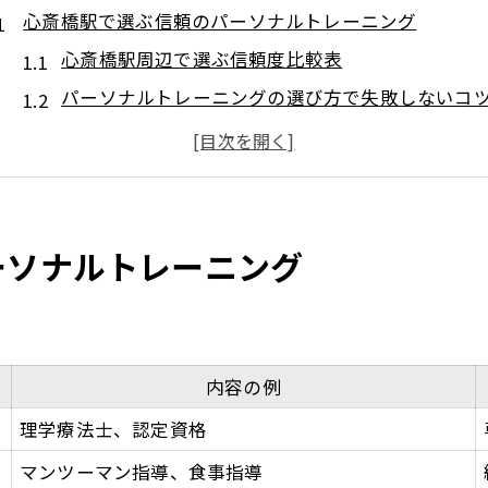
心斎橋駅で選ぶ信頼のパーソナルトレーニング
心斎橋駅周辺で選ぶ信頼度比較表
パーソナルトレーニングの選び方で失敗しないコ
信頼できるトレーナーを見極める視点
安心して通えるサポート体制の特徴
パーソナルトレーニング体験談から学ぶ信頼度
安心感を重視するならパーソナルトレーニング
ーソナルトレーニング
パーソナルトレーニング安心感ポイント一覧
初めてでも安心できるサポート内容とは
信頼度が高まるカウンセリングの流れ
内容の例
心斎橋駅周辺で安心感が得られる理由
理学療法士、認定資格
サポート体制を比較して選ぶコツ
マンツーマン指導、食事指導
質の高い指導が叶う心斎橋駅周辺の魅力