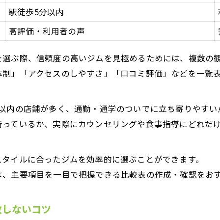
駅徒歩5分以内
心斎橋駅エリア指導内容比較表
パーソナルトレーニングの質を左右する要素
高評価・利用者の声
経験豊富なトレーナーが多い理由
を選ぶ際、信頼度の高いジムを見極めるためには、複数の
質の高いサポートを受けるポイント
体制」「アクセスのしやすさ」「口コミ評価」などを一覧
指導力で選ぶなら心斎橋駅周辺
失敗しないパーソナルトレーニングの見極め術
分以内の店舗が多く、通勤・通学のついでに立ち寄りやすい
失敗しない見極めポイント早見表
持っているか、実際にカウンセリングや食事指導にどれだ
パーソナルトレーニング選択時の注意点
信頼できるジムを選ぶ判断材料
スタイルに合ったジムを効率的に選ぶことができます。
見極めのコツを押さえて安心入会
は、主要項目を一目で把握できる比較表の作成・確認をお
体験トレーニング活用でリスク回避
信頼できるジム探しの新常識とは
敗しないコツ
信頼度を高める新常識チェックリスト