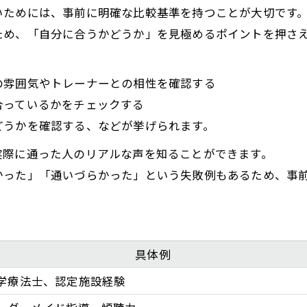
いためには、事前に明確な比較基準を持つことが大切です
パーソナルトレーニング選びで重視する点
ため、「自分に合うかどうか」を見極めるポイントを押さ
最新のジム選びトレンドを知る
信頼できるジムに共通する特徴
の雰囲気やトレーナーとの相性を確認する
サポート充実度が選ばれる理由
合っているかをチェックする
継続できるパーソナルトレーニング選択の秘訣
どうかを確認する、などが挙げられます。
継続しやすいポイント比較表
実際に通った人のリアルな声を知ることができます。
無理なく続くパーソナルトレーニングの条件
かった」「通いづらかった」という失敗例もあるため、事
お問い合わせはこちら
心斎橋駅で続けやすい理由とは
モチベーション維持のコツ
継続サポート体制をチェック
具体例
学療法士、認定施設経験