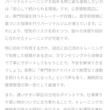
パーソナルトレーニングを始める際に最も重視したいの
専門トレーナーによる腰痛アプローチ解説
は「安心して続けられる環境」です。心斎橋駅周辺に
腰痛を和らげるパーソナルトレーニング例
は、専門知識を持つトレーナーが在籍し、医学的根拠に
リハビリも叶うパーソナルトレーニングの選び
基づいた指導を行うパーソナルジムが増えています。こ
方
れにより、怪我のリスクを抑えつつ、個々の体調や目的
リハビリ効果とパーソナルトレーニング併
に合わせたトレーニングが可能です。
用術
特に初めて利用する方や、過去に自己流のトレーニング
目的別に選ぶパーソナルトレーニングの特
で失敗した経験がある方は、カウンセリングから体験ま
徴
で丁寧にサポートしてもらうことで、不安を解消できる
心斎橋駅近で選ぶべき施設のポイント
でしょう。実際に「専門家のアドバイスで無理なく運動
を続けられるようになった」という声も多く、継続的な
専門知識豊富なトレーナー選びの重要性
健康管理の第一歩として最適です。
安心して続けるためのカウンセリング活用
法
また、通いやすい駅近の立地もポイントです。仕事帰り
専門家の指導で叶える健康管理術とは
や買い物のついでに立ち寄れることで、トレーニングの
継続率が高まる傾向にあります。安全性と利便性を兼ね