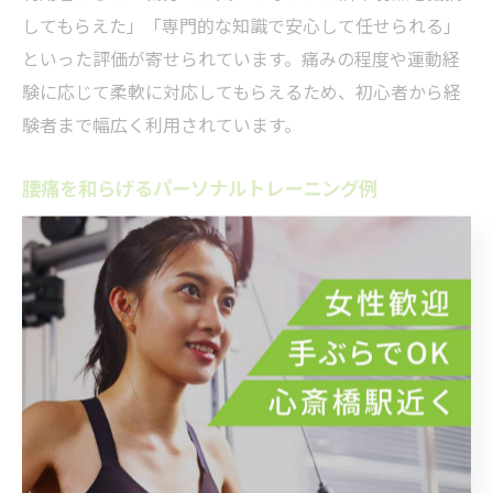
してもらえた」「専門的な知識で安心して任せられる」
といった評価が寄せられています。痛みの程度や運動経
験に応じて柔軟に対応してもらえるため、初心者から経
験者まで幅広く利用されています。
腰痛を和らげるパーソナルトレーニング例
腰痛を和らげるためのパーソナルトレーニングには、体
幹強化や柔軟性向上を目的としたエクササイズが効果的
です。心斎橋駅近のジムでは、ピラティスやバランスト
レーニング、ストレッチを組み合わせたプログラムが一
般的に提供されています。正しいフォームや呼吸法を専
門家が指導することで、安全かつ効果的に実践できま
す。
具体的なトレーニング例としては、プランクやブリッ