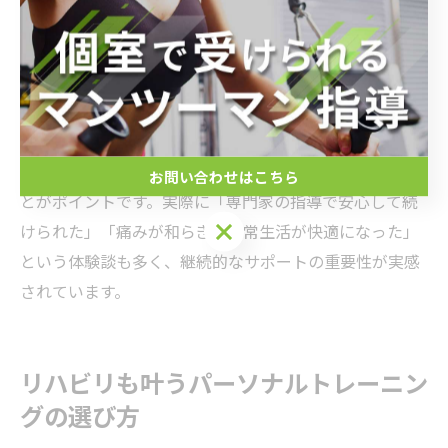
ジ、骨盤周囲のストレッチ、股関節の可動域改善運動な
どが挙げられます。これらは腰部への負担を最小限に抑
えつつ、筋肉のバランスを整えることができます。リハ
ビリ視点を取り入れた内容なので、痛みが出にくい工夫
もされている点が特徴です。
トレーニングの際は、無理をせず徐々に強度を上げるこ
お問い合わせはこちら
とがポイントです。実際に「専門家の指導で安心して続
けられた」「痛みが和らぎ、日常生活が快適になった」
という体験談も多く、継続的なサポートの重要性が実感
されています。
リハビリも叶うパーソナルトレーニン
グの選び方