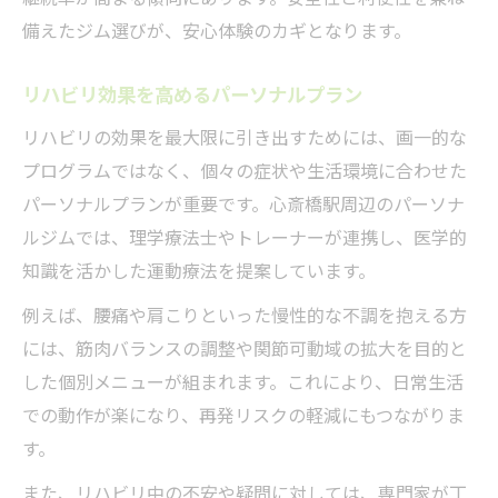
パーソナルトレーニングで専門家の健康指
備えたジム選びが、安心体験のカギとなります。
導
リハビリと組み合わせる健康管理のコツ
リハビリ効果を高めるパーソナルプラン
心斎橋駅周辺で受ける専門的な指導の魅力
リハビリの効果を最大限に引き出すためには、画一的な
オーダーメイド指導で体質改善を目指す方
プログラムではなく、個々の症状や生活環境に合わせた
法
パーソナルプランが重要です。心斎橋駅周辺のパーソナ
パーソナルトレーナー活用の健康維持ポイ
ルジムでは、理学療法士やトレーナーが連携し、医学的
ント
知識を活かした運動療法を提案しています。
本当に安全な心斎橋駅周辺のトレーニング法
例えば、腰痛や肩こりといった慢性的な不調を抱える方
安全に始めるパーソナルトレーニングの注
には、筋肉バランスの調整や関節可動域の拡大を目的と
意点
した個別メニューが組まれます。これにより、日常生活
リハビリ対応のパーソナルトレーニングと
での動作が楽になり、再発リスクの軽減にもつながりま
は
す。
心斎橋駅近で安全性を重視した選び方
また、リハビリ中の不安や疑問に対しては、専門家が丁