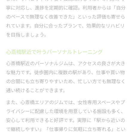
認定トレーナーによる安心サポート体制
寧に対応し、進捗を定期的に確認。利用者からは「自分
無理なく継続できる安全な運動プログラム
のペースで無理なく改善できた」といった評価も寄せら
仕事帰りに通いやすい運動プログラムの魅力
れています。自分に合ったプランで、効果的なリハビリ
パーソナルトレーニングは仕事帰りにも最
を目指しましょう。
適
心斎橋駅近で叶うパーソナルトレーニング
リハビリプログラムも夜間対応で通いやす
い
心斎橋駅近のパーソナルジムは、アクセスの良さが大き
心斎橋駅近で利便性を実感できる理由
な魅力です。徒歩圏内に複数の駅があり、仕事や買い物
の合間にも立ち寄りやすいため、忙しい方でも無理なく
忙しい方のための時短パーソナルトレーニ
通い続けることができます。
ング
予約しやすいパーソナルトレーニング活用
また、心斎橋エリアのジムでは、女性専用スペースやプ
法
ライバシーに配慮した環境を用意している施設も多く、
安心して利用できると好評です。実際に「駅から近いの
で継続しやすい」「仕事帰りに気軽に立ち寄れる」とい