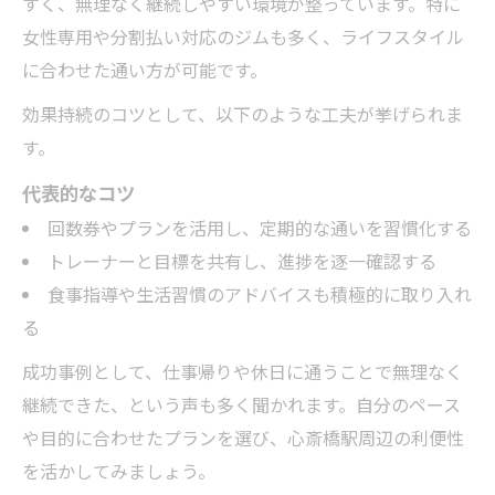
すく、無理なく継続しやすい環境が整っています。特に
続を後押し
女性専用や分割払い対応のジムも多く、ライフスタイル
ジムライフを無理なく楽しむパーソナルト
に合わせた通い方が可能です。
レーニング術
効果持続のコツとして、以下のような工夫が挙げられま
パーソナルトレーニングで時間と効果のバ
す。
ランスを取る
代表的なコツ
心斎橋駅の利便性が続ける習慣を支える理
回数券やプランを活用し、定期的な通いを習慣化する
由
トレーナーと目標を共有し、進捗を逐一確認する
食事指導や生活習慣のアドバイスも積極的に取り入れ
る
成功事例として、仕事帰りや休日に通うことで無理なく
継続できた、という声も多く聞かれます。自分のペース
や目的に合わせたプランを選び、心斎橋駅周辺の利便性
を活かしてみましょう。