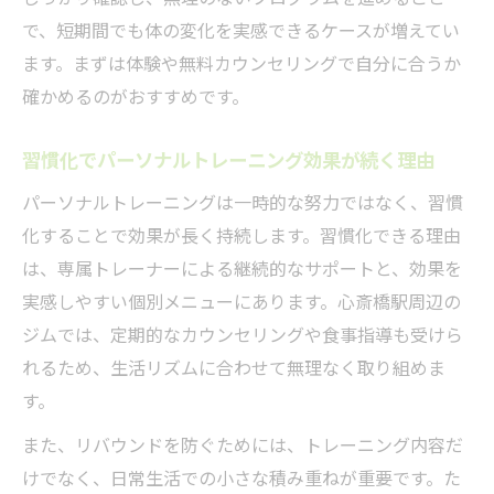
パーソナルトレーニング体験が長続きする
で、短期間でも体の変化を実感できるケースが増えてい
理由
ます。まずは体験や無料カウンセリングで自分に合うか
心斎橋駅の通いやすさが継続性を支える
確かめるのがおすすめです。
効果持続を支える新しいボディメイク習慣へ
習慣化でパーソナルトレーニング効果が続く理由
パーソナルトレーニングで新習慣を身につ
けるコツ
パーソナルトレーニングは一時的な努力ではなく、習慣
化することで効果が長く持続します。習慣化できる理由
心斎橋駅から始めるボディメイク習慣のポ
は、専属トレーナーによる継続的なサポートと、効果を
イント
実感しやすい個別メニューにあります。心斎橋駅周辺の
効果持続を目指すための新しい日常の作り
ジムでは、定期的なカウンセリングや食事指導も受けら
方
れるため、生活リズムに合わせて無理なく取り組めま
習慣作りでパーソナルトレーニング効果が
す。
変わる
また、リバウンドを防ぐためには、トレーニング内容だ
心斎橋駅エリアの利便性を活かすボディメ
けでなく、日常生活での小さな積み重ねが重要です。た
イク術