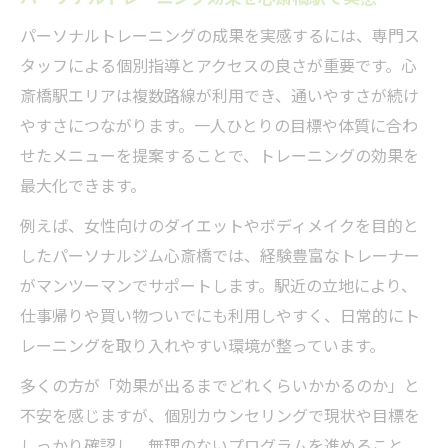
モチベーションが続くパーソナルトレーニング
パーソナルトレーニングの成果を実感するには、専門ス
習慣の作り方
タッフによる個別指導とアクセスの良さが重要です。心
パーソナルトレーニングで続くモチベーシ
斎橋駅エリアは複数路線が利用でき、通いやすさが続け
ョン維持術
やすさにつながります。一人ひとりの目標や体質に合わ
心斎橋駅で習慣化しやすい方法を紹介
せたメニューを提案することで、トレーニングの効果を
効果持続に欠かせないモチベーション戦略
最大化できます。
習慣化の壁を乗り越えるパーソナルトレー
例えば、女性向けのダイエットやボディメイクを目的と
ニング活用法
したパーソナルジム心斎橋では、経験豊富なトレーナー
心斎橋駅の環境が習慣化を後押しする理由
がマンツーマンでサポートします。駅近の立地により、
継続性で差がつくパーソナルトレーニング体験
仕事帰りや買い物ついでにも利用しやすく、日常的にト
とは
レーニングを取り入れやすい環境が整っています。
パーソナルトレーニング継続の秘訣を解説
多くの方が「効果が出るまでどれくらいかかるのか」と
心斎橋駅で続けるメリットと実感ポイント
不安を感じますが、個別カウンセリングで現状や目標を
継続力アップに効果的なサポート体制とは
しっかり確認し、無理のないプログラムを進めること