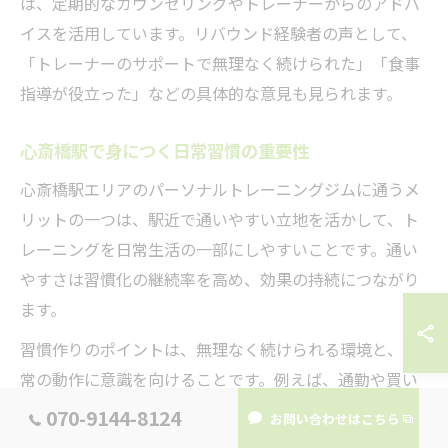
は、定期的なカウンセリングやトレーナーからのアドバ
イスを活用しています。リバウンド経験者の声として、
「トレーナーのサポートで無理なく続けられた」「食事
指導が役立った」などの具体的な意見も見られます。
心斎橋駅で身につく日常習慣の重要性
心斎橋駅エリアのパーソナルトレーニングジムに通うメ
リットの一つは、駅近で通いやすい立地を活かして、ト
レーニングを日常生活の一部にしやすいことです。通い
やすさは習慣化の継続率を高め、効果の持続につながり
ます。
習慣作りのポイントは、無理なく続けられる環境と、日
常の動作に意識を向けることです。例えば、通勤や買い
物の際に駅周辺を歩くことで自然と活動量が増えます。
070-9144-8124
お問い合わせはこちら
ジムに通う曜日や時間をあらかじめ決めて予定に組み込