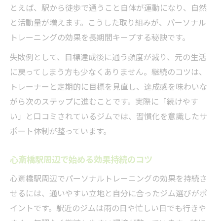
とえば、駅から徒歩で通うこと自体が運動になり、自然
リバウンドを防ぐ日常習慣としてのパーソナル
と活動量が増えます。こうした取り組みが、パーソナル
トレーニング活用法
トレーニングの効果を長期間キープする秘訣です。
パーソナルトレーニングでリバウンドを防
失敗例として、目標達成後に通う頻度が減り、元の生活
ぐコツ
に戻ってしまう方も少なくありません。継続のコツは、
心斎橋駅で身につく日常習慣の重要性
トレーナーと定期的に目標を見直し、達成感を味わいな
効果持続を意識したパーソナルトレーニン
がら次のステップに進むことです。実際に「続けやす
グ活用法
い」と口コミされているジムでは、習慣化を意識したサ
リバウンド防止には日々の習慣が鍵となる
ポート体制が整っています。
心斎橋駅周辺のジムでできるリバウンド対
策
心斎橋駅周辺で始める効果持続のコツ
通いやすさ重視で続けるジムライフのすすめ
心斎橋駅周辺でパーソナルトレーニングの効果を持続さ
心斎橋駅近のパーソナルトレーニングで続
せるには、通いやすい立地と自分に合ったジム選びがポ
けやすさ実感
イントです。駅近のジムは雨の日や忙しい日でも行きや
通いやすさがパーソナルトレーニングの継