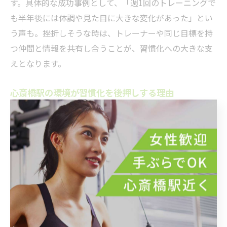
す。具体的な成功事例として、「週1回のトレーニングで
も半年後には体調や見た目に大きな変化があった」とい
う声も。挫折しそうな時は、トレーナーや同じ目標を持
つ仲間と情報を共有し合うことが、習慣化への大きな支
えとなります。
心斎橋駅の環境が習慣化を後押しする理由
心斎橋駅周辺は、パーソナルジムやフィットネス施設が
充実しているだけでなく、駅近で通いやすいという利便
性も大きな魅力です。仕事や買い物のついでに立ち寄れ
る立地は、忙しい社会人や主婦、学生など幅広い層の利
用者にとって習慣化のハードルを下げてくれます。
さらに、経験豊富なトレーナーが在籍し、一人ひとりの
目的や体調に合わせたオーダーメイドの指導が受けられ
るため、無理なく継続しやすい点も特筆すべきポイント