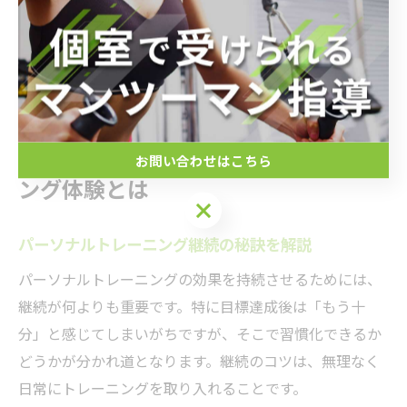
です。心斎橋エリアの活気ある雰囲気や、周辺施設との
組み合わせによって「通うこと自体が楽しみ」という声
も多く、長期的な効果持続に大きく寄与しています。
継続性で差がつくパーソナルトレーニ
お問い合わせはこちら
ング体験とは
パーソナルトレーニング継続の秘訣を解説
パーソナルトレーニングの効果を持続させるためには、
継続が何よりも重要です。特に目標達成後は「もう十
分」と感じてしまいがちですが、そこで習慣化できるか
どうかが分かれ道となります。継続のコツは、無理なく
日常にトレーニングを取り入れることです。