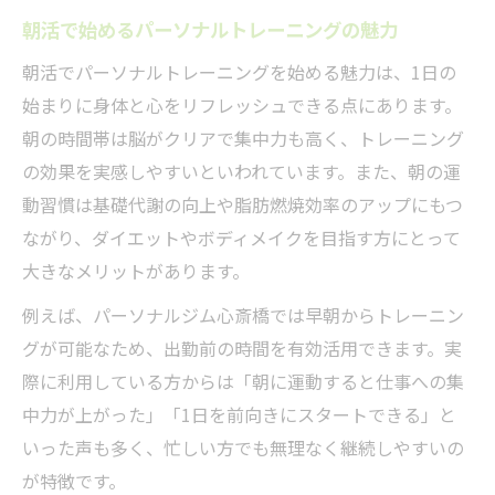
朝活に適したパーソナルトレーニング選び
朝活で始めるパーソナルトレーニングの魅力
方
朝活でパーソナルトレーニングを始める魅力は、1日の
心斎橋駅近で始める新習慣のすすめ
始まりに身体と心をリフレッシュできる点にあります。
心斎橋駅近で朝活パーソナルトレーニング
朝の時間帯は脳がクリアで集中力も高く、トレーニング
体験
の効果を実感しやすいといわれています。また、朝の運
パーソナルトレーニングで新習慣を築くコ
動習慣は基礎代謝の向上や脂肪燃焼効率のアップにもつ
ツ
ながり、ダイエットやボディメイクを目指す方にとって
駅近ジムで叶える朝活の継続ポイント
大きなメリットがあります。
朝活に最適なパーソナルトレーニング効果
例えば、パーソナルジム心斎橋では早朝からトレーニン
とは
グが可能なため、出勤前の時間を有効活用できます。実
通いやすさが魅力のパーソナルトレーニン
際に利用している方からは「朝に運動すると仕事への集
グ
中力が上がった」「1日を前向きにスタートできる」と
スキマ時間に効率的パーソナルトレーニング
いった声も多く、忙しい方でも無理なく継続しやすいの
スキマ時間を活かすパーソナルトレーニン
が特徴です。