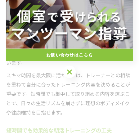
特にパーソナルジムでは、トレーナーが一人ひとりの目
標やライフスタイルに合わせてプログラムを作成しま
す。例えば、朝活として30分だけ筋力トレーニングやス
トレッチを取り入れることで、身体を目覚めさせる効果
が期待できます。忙しい方でも継続しやすい工夫とし
て、事前予約や手ぶら通いが可能なサービスも充実して
お問い合わせはこちら
います。
スキマ時間を最大限に活かすには、トレーナーとの相談
を重ねて自分に合ったトレーニング内容を決めることが
重要です。短時間でも集中して取り組める内容を選ぶこ
とで、日々の生活リズムを崩さずに理想のボディメイク
や健康維持を目指せます。
短時間でも効果的な朝活トレーニングの工夫