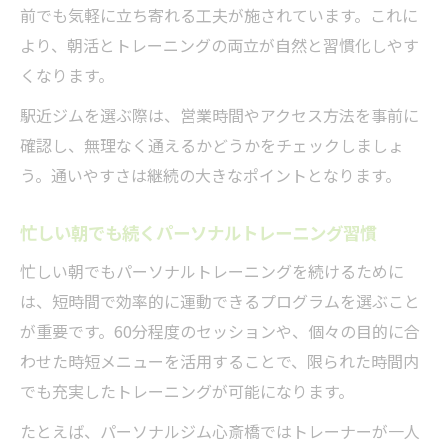
選び
前でも気軽に立ち寄れる工夫が施されています。これに
充実した朝活を支えるトレーニングサポー
より、朝活とトレーニングの両立が自然と習慣化しやす
ト
くなります。
パーソナルトレーニングが導く理想の朝習
駅近ジムを選ぶ際は、営業時間やアクセス方法を事前に
慣
確認し、無理なく通えるかどうかをチェックしましょ
自分らしい運動習慣が続く朝時間の秘訣
う。通いやすさは継続の大きなポイントとなります。
自分に合ったパーソナルトレーニングで朝
忙しい朝でも続くパーソナルトレーニング習慣
活を継続
朝時間の有効活用にパーソナルトレーニン
忙しい朝でもパーソナルトレーニングを続けるために
グが最適
は、短時間で効率的に運動できるプログラムを選ぶこと
が重要です。60分程度のセッションや、個々の目的に合
自分らしい朝活パーソナルトレーニングの
わせた時短メニューを活用することで、限られた時間内
ポイント
でも充実したトレーニングが可能になります。
無理なく続くパーソナルトレーニングのコ
ツ
たとえば、パーソナルジム心斎橋ではトレーナーが一人