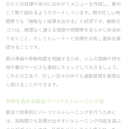
ひとりの目標や体力に合わせてメニューを作成し、集中
朝活で変わる運動習慣とパーソナルサポー
して取り組めるようサポートしています。朝の忙しい時
ト
間帯でも「無駄なく結果を出せる」と好評です。継続の
仕事前に心も体も変わる実践的アプローチ
コツは、無理なく通える頻度や時間帯をあらかじめ決め
仕事前の朝活に最適なパーソナルトレーニ
ておくこと、そしてトレーナーと目標を共有し進捗を確
ング提案
認することです。
パーソナルトレーニングで心身リフレッシ
朝の準備や移動時間を短縮するため、ジムの設備や持ち
ュ朝活術
物不要のサービスも事前にチェックしておきましょう。
朝の時間で実感するパーソナルトレーニン
これらの工夫で、忙しい日々の中でも運動習慣を無理な
グ効果
く続けることができます。
仕事効率も上がる朝活トレーニングの取り
入れ方
効率を高める朝活パーソナルトレーニング法
パーソナルトレーニングで一日を快適に始
朝活で効率的にパーソナルトレーニングを行うために
める方法
は、短時間でも効果が出やすいトレーニング内容を選ぶ