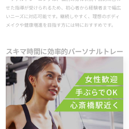
せた指導が受けられるため、初心者から経験者まで幅広
いニーズに対応可能です。継続しやすく、理想のボディ
メイクや健康増進を目指す方には特におすすめです。
スキマ時間に効率的パーソナルトレー
ニング
スキマ時間を活かすパーソナルトレーニング方法
心斎橋駅近くでパーソナルトレーニングを始めたい方に
とって、スキマ時間の活用は大きなメリットです。朝の
通勤前や仕事の合間、短時間でも効率的にトレーニング
できる環境が整っているジムが多く、無理なく続けやす
いのが特長です。