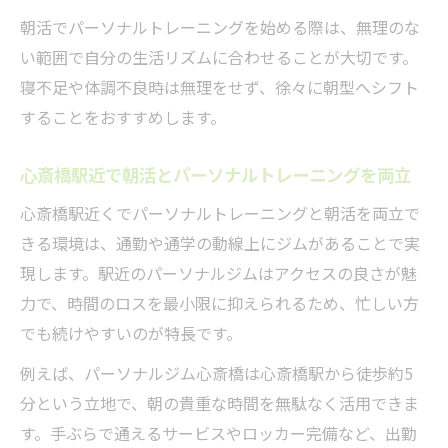
グ方法
朝活でパーソナルトレーニングを始める際は、無理のな
短時間でも効果的な朝活トレーニングの工
い範囲で自分の生活リズムに合わせることが大切です。
夫
寝不足や体調不良時は無理をせず、徐々に朝型へシフト
パーソナルトレーニングで時間を有効活用
することをおすすめします。
する秘訣
効率的な朝活パーソナルトレーニングの流
心斎橋駅近で朝活とパーソナルトレーニングを両立
れ
心斎橋駅近くでパーソナルトレーニングと朝活を両立で
駅近ジムで叶うスキマ時間の活用術
きる環境は、通勤や通学の動線上にジムがあることで実
理想を叶える朝活活用ポイントを徹底解説
現します。駅近のパーソナルジムはアクセスの良さが魅
パーソナルトレーニングで理想の朝活を実
力で、時間のロスを最小限に抑えられるため、忙しい方
現
でも続けやすいのが特長です。
朝活を効果的に続けるパーソナルトレーニ
例えば、パーソナルジム心斎橋は心斎橋駅から徒歩約5
ング法
分という立地で、朝の貴重な時間を無駄なく活用できま
目標に応じた朝活パーソナルトレーニング
す。手ぶらで通えるサービスやロッカー完備など、出勤