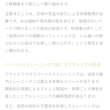
レーニング
ら経験者まで安心して取り組めます。
パーソナルトレーニングでアウトドアのパ
注意点としては、天候や気温の変化による体調管理が必
フォーマンス向上
要です。水分補給や紫外線対策を怠らず、無理のないペ
自然環境に対応するトレーニングメニュー
ースで続けることが成功の秘訣です。利用者の声として
解説
「自然の中での運動はリフレッシュでき、ジム通いが続
心身リフレッシュなら自然体験トレーニングが
かなかった自分でも楽しく続けられた」という意見も多
最適
く聞かれます。
自然体験パーソナルトレーニングで心身を
パーソナルトレーニングで感じるアウトドアの恩恵
癒やす
リフレッシュ効果抜群なパーソナルトレー
アウトドアで行うパーソナルトレーニングは、従来の室
ニング術
内トレーニングとは異なる多様なメリットがあります。
開放的な環境によるストレス軽減や、季節ごとの景色を
自然体験を組み合わせたパーソナルトレー
楽しむことでトレーニングの継続意欲が高まります。
ニングの利点
ストレス解消に最適な自然派パーソナルト
また、自然の地形や不整地を利用したトレーニングは、