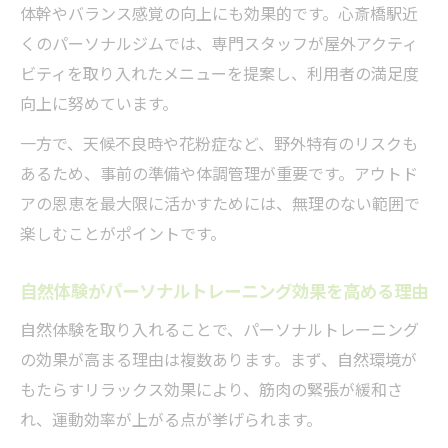
レーニング
体幹やバランス感覚の向上にも効果的です。心斎橋駅近
くのパーソナルジムでは、専門スタッフが屋外アクティ
自然に触れながら行うパーソナルトレーニ
ビティを取り入れたメニューを提案し、利用者の満足度
ング体験
向上に努めています。
初心者にも安心のパーソナルトレーニング案内
初めてでも安心なパーソナルトレーニング
一方で、天候不良時や花粉症など、野外特有のリスクも
の始め方
あるため、事前の準備や体調管理が重要です。アウトド
アの恩恵を最大限に活かすためには、無理のない範囲で
女性初心者向けパーソナルトレーニングの
楽しむことがポイントです。
ポイント
パーソナルトレーニング体験で安心できる
自然体験がパーソナルトレーニング効果を高める理由
理由
自然体験を取り入れることで、パーソナルトレーニング
丁寧な指導が魅力のパーソナルトレーニン
の効果が高まる理由は複数あります。まず、自然環境が
グ環境
もたらすリラックス効果により、筋肉の緊張が緩和さ
初心者が選ぶべきパーソナルトレーニング
れ、運動効率が上がる点が挙げられます。
の特徴