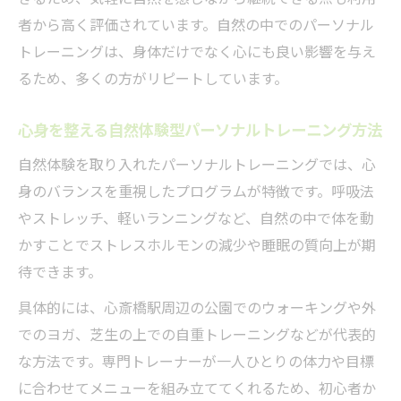
パーソナルトレーニングで心身リフレッシ
者から高く評価されています。自然の中でのパーソナル
ュの秘訣
トレーニングは、身体だけでなく心にも良い影響を与え
自然派パーソナルトレーニングで健康習慣
るため、多くの方がリピートしています。
を築く
リラクゼーション効果を高める自然体験ト
心身を整える自然体験型パーソナルトレーニング方法
レーニング
自然体験を取り入れたパーソナルトレーニングでは、心
日常に取り入れる自然派パーソナルトレー
身のバランスを重視したプログラムが特徴です。呼吸法
ニング方法
やストレッチ、軽いランニングなど、自然の中で体を動
アウトドア活動向きのトレーニング法徹底解説
かすことでストレスホルモンの減少や睡眠の質向上が期
アウトドア派に最適なパーソナルトレーニ
待できます。
ング法
具体的には、心斎橋駅周辺の公園でのウォーキングや外
自然体験を活かすトレーニングで体力アッ
でのヨガ、芝生の上での自重トレーニングなどが代表的
プ
な方法です。専門トレーナーが一人ひとりの体力や目標
登山やクライミングに役立つパーソナルト
に合わせてメニューを組み立ててくれるため、初心者か