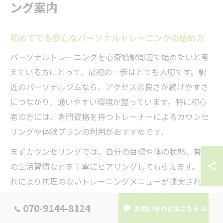
ング案内
初めてでも安心なパーソナルトレーニングの始め方
パーソナルトレーニングを心斎橋駅周辺で始めたいと考
えている方にとって、最初の一歩はとても大切です。駅
近のパーソナルジムなら、アクセスの良さが続けやすさ
につながり、通いやすい環境が整っています。特に初心
者の方には、専門資格を持つトレーナーによるカウンセ
リングや体験プランの利用がおすすめです。
まずカウンセリングでは、自分の目標や体の状態、普段
の生活習慣などを丁寧にヒアリングしてもらえます。こ
れにより無理のないトレーニングメニューが提案される
ため、安心してスタートできます。自然体験を取り入れ
070-9144-8124
お問い合わせはこちら
たジムでは、屋外でのウォーキングやストレッチなども