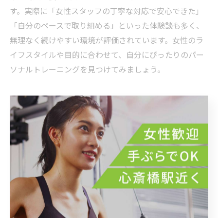
す。実際に「女性スタッフの丁寧な対応で安心できた」
「自分のペースで取り組める」といった体験談も多く、
無理なく続けやすい環境が評価されています。女性のラ
イフスタイルや目的に合わせて、自分にぴったりのパー
ソナルトレーニングを見つけてみましょう。
日常に癒やしをもたらす自然派トレー
ニング
自然体験を活かした癒やしのパーソナルトレーニング
都市部である心斎橋駅周辺でも、自然体験を取り入れた
パーソナルトレーニングが注目を集めています。自然の
中で体を動かすことで、室内ジムとは違った癒やしやリ