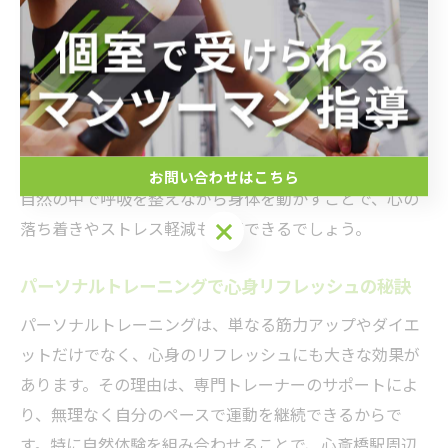
フレッシュ効果が期待できるためです。たとえば近隣の
公園や緑地を利用したウォーキングや、屋外ストレッチ
などが人気です。
実際に、パーソナルジム心斎橋では、専門資格を持つト
レーナーが一人ひとりの体調や目標に合わせて、自然環
境を活かしたトレーニングメニューを提案しています。
お問い合わせはこちら
自然の中で呼吸を整えながら身体を動かすことで、心の
落ち着きやストレス軽減も実感できるでしょう。
パーソナルトレーニングで心身リフレッシュの秘訣
パーソナルトレーニングは、単なる筋力アップやダイエ
ットだけでなく、心身のリフレッシュにも大きな効果が
あります。その理由は、専門トレーナーのサポートによ
り、無理なく自分のペースで運動を継続できるからで
す。特に自然体験を組み合わせることで、心斎橋駅周辺