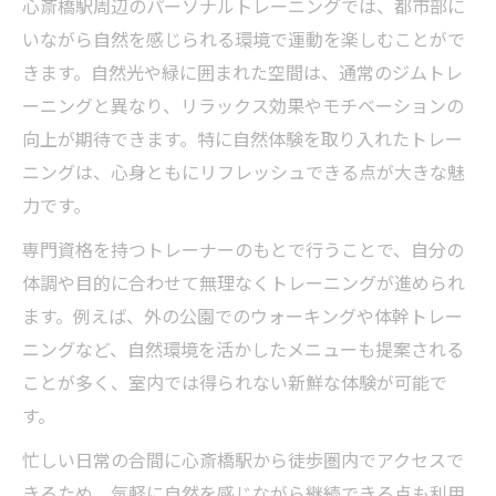
心斎橋駅周辺のパーソナルトレーニングでは、都市部に
心斎橋駅近で叶う自分らしい体づくり
いながら自然を感じられる環境で運動を楽しむことがで
駅近で始めるパーソナルトレーニングの利
きます。自然光や緑に囲まれた空間は、通常のジムトレ
便性
ーニングと異なり、リラックス効果やモチベーションの
心斎橋駅周辺で人気のパーソナルトレーニ
向上が期待できます。特に自然体験を取り入れたトレー
ング活用術
ニングは、心身ともにリフレッシュできる点が大きな魅
自分らしいボディメイクを叶えるパーソナ
力です。
ルトレーニング
専門資格を持つトレーナーのもとで行うことで、自分の
仕事帰りに通いやすいパーソナルトレーニ
体調や目的に合わせて無理なくトレーニングが進められ
ング環境
ます。例えば、外の公園でのウォーキングや体幹トレー
女性向けパーソナルトレーニングの選び方
ニングなど、自然環境を活かしたメニューも提案される
と秘密
ことが多く、室内では得られない新鮮な体験が可能で
日常に癒やしをもたらす自然派トレーニング
す。
自然体験を活かした癒やしのパーソナルト
忙しい日常の合間に心斎橋駅から徒歩圏内でアクセスで
レーニング
きるため、気軽に自然を感じながら継続できる点も利用